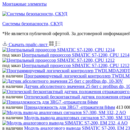
Монтажные элементы
Системы безопасности, СКУД
*Не является публичной офертой. За достоверной информацие
Скачать прайс-лист
под заказ
Центральный процессор SIMATIC S7-1200, CPU 1214
под заказ
Центральный процессор SIMATIC S7-1200, CPU 1212
в наличии
Программируемый логический контроллер TWD
в наличии
Датчик абсолютного значения 25 бит с profibus dp, 1
в наличии
Оптический бесконтактный датчик положения отра
в наличии
Принадлежность для 3RG7 -отражателя 84мм
413 00
в наличии
Модуль вывода аналоговых сигналов S7-300, SM 332
в наличии
Модуль аналогового вывода SIMATIC S7-200, EM 23