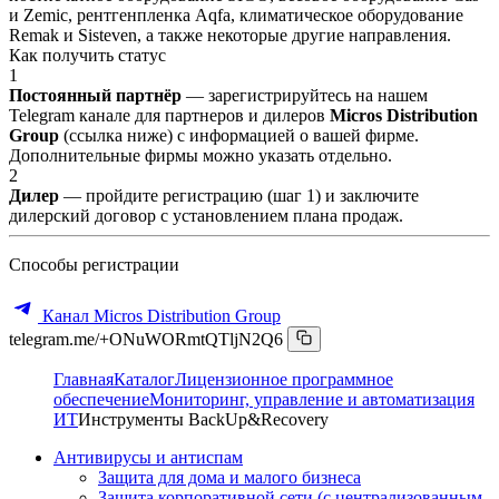
и Zemic, рентгенпленка Aqfa, климатическое оборудование
Remak и Sisteven, а также некоторые другие направления.
Как получить статус
1
Постоянный партнёр
— зарегистрируйтесь на нашем
Telegram канале для партнеров и дилеров
Micros Distribution
Group
(ссылка ниже) с информацией о вашей фирме.
Дополнительные фирмы можно указать отдельно.
2
Дилер
— пройдите регистрацию (шаг 1) и заключите
дилерский договор с установлением плана продаж.
Способы регистрации
Канал Micros Distribution Group
telegram.me/+ONuWORmtQTljN2Q6
Главная
Каталог
Лицензионное программное
обеспечение
Мониторинг, управление и автоматизация
ИТ
Инструменты BackUp&Recovery
Антивирусы и антиспам
Защита для дома и малого бизнеса
Защита корпоративной сети (с централизованным