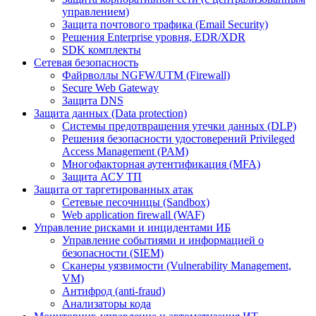
управлением)
Защита почтового трафика (Email Security)
Решения Enterprise уровня, EDR/XDR
SDK комплекты
Сетевая безопасность
Файрволлы NGFW/UTM (Firewall)
Secure Web Gateway
Защита DNS
Защита данных (Data protection)
Системы предотвращения утечки данных (DLP)
Решения безопасности удостоверений Privileged
Access Management (PAM)
Многофакторная аутентификация (MFA)
Защита АСУ ТП
Защита от таргетированных атак
Сетевые песочницы (Sandbox)
Web application firewall (WAF)
Управление рисками и инцидентами ИБ
Управление событиями и информацией о
безопасности (SIEM)
Сканеры уязвимости (Vulnerability Management,
VM)
Антифрод (anti-fraud)
Анализаторы кода