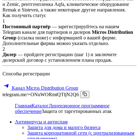
и Zemic, рентгенпленка Aqfa, климатическое оборудование
Remak и Sisteven, а также некоторые другие направления.
Как получить статус
1
Постоянный партнёр
— зарегистрируйтесь на нашем
Telegram канале для партнеров и дилеров
Micros Distribution
Group
(ссылка ниже) с информацией о вашей фирме.
Дополнительные фирмы можно указать отдельно.
2
Дилер
— пройдите регистрацию (шаг 1) и заключите
дилерский договор с установлением плана продаж.
Способы регистрации
Канал Micros Distribution Group
telegram.me/+ONuWORmtQTljN2Q6
Главная
Каталог
Лицензионное программное
обеспечение
Защита от таргетированных атак
Антивирусы и антиспам
Защита для дома и малого бизнеса
Защита корпоративной сети (с централизованным
управлением)