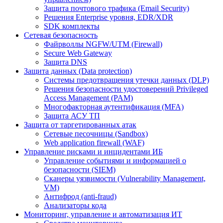
Защита почтового трафика (Email Security)
Решения Enterprise уровня, EDR/XDR
SDK комплекты
Сетевая безопасность
Файрволлы NGFW/UTM (Firewall)
Secure Web Gateway
Защита DNS
Защита данных (Data protection)
Системы предотвращения утечки данных (DLP)
Решения безопасности удостоверений Privileged
Access Management (PAM)
Многофакторная аутентификация (MFA)
Защита АСУ ТП
Защита от таргетированных атак
Сетевые песочницы (Sandbox)
Web application firewall (WAF)
Управление рисками и инцидентами ИБ
Управление событиями и информацией о
безопасности (SIEM)
Сканеры уязвимости (Vulnerability Management,
VM)
Антифрод (anti-fraud)
Анализаторы кода
Мониторинг, управление и автоматизация ИТ