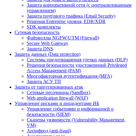
Защита корпоративной сети (с централизованным
управлением)
Защита почтового трафика (Email Security)
Решения Enterprise уровня, EDR/XDR
SDK комплекты
Сетевая безопасность
Файрволлы NGFW/UTM (Firewall)
Secure Web Gateway
Защита DNS
Защита данных (Data protection)
Системы предотвращения утечки данных (DLP)
Решения безопасности удостоверений Privileged
Access Management (PAM)
Многофакторная аутентификация (MFA)
Защита АСУ ТП
Защита от таргетированных атак
Сетевые песочницы (Sandbox)
Web application firewall (WAF)
Управление рисками и инцидентами ИБ
Управление событиями и информацией о
безопасности (SIEM)
Сканеры уязвимости (Vulnerability Management,
VM)
Антифрод (anti-fraud)