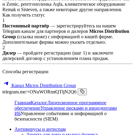
и Zemic, рентгенпленка Aqfa, климатическое оборудование
Remak и Sisteven, а также некоторые другие направления.
Как получить статус
1
Постоянный партнёр
— зарегистрируйтесь на нашем
Telegram канале для партнеров и дилеров
Micros Distribution
Group
(ссылка ниже) с информацией о вашей фирме.
Дополнительные фирмы можно указать отдельно.
2
Дилер
— пройдите регистрацию (шаг 1) и заключите
дилерский договор с установлением плана продаж.
Способы регистрации
Канал Micros Distribution Group
telegram.me/+ONuWORmtQTljN2Q6
Главная
Каталог
Лицензионное программное
обеспечение
Управление рисками и инцидентами
ИБ
Управление событиями и информацией о
безопасности (SIEM)
Антивирусы и антиспам
Защита для дома и малого бизнеса