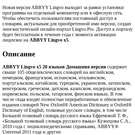
Новая версия ABBYY Lingvo выходит за рамки установки
программы на отдельный компьютер или в офисную сеть.
Чтобы обеспечить пользователям постоянный доступ к
словарям, актуальным для приобретенной ими версии, создан
лингвистический онлайн-портал Lingvo.Pro. Доступ к порталу
будет бесплатным в течение года с момента активации
лицензии на
ABBYY Lingvo x5
.
Описание
ABBYY Lingvo x5 20 языков Домашняя версия
содержит
свыше 105 общелексических словарей на английском,
немецком, французском, испанском, итальянском,
португальском, китайском, турецком, украинском, латинском,
венгерском, греческом, датском, казахском, нидерландском,
норвежском, польском, татарском, финском языках. В том
числе сюда входят полностью переработанные и обновленные
издания словарей New Oxford® American Dictionary и Oxford®
Dictionary of English, толковые русские словари, в том числе
Большой толковый словарь русского языка Ефремовой Т. Ф.,
«Большой толковый словарь русского языка» Кузнецова С.А.,
2010 года с энциклопедическими справками, ABBYY®
Universal 2011 года и другие.