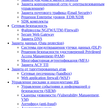
Защита корпоративной сети (с централизованным
управлением)
Защита почтового трафика (Email Security)
Решения Enterprise уровня, EDR/XDR
SDK комплекты
Сетевая безопасность
Файрволлы NGFW/UTM (Firewall)
Secure Web Gateway
Защита DNS
Защита данных (Data protection)
Системы предотвращения утечки данных (DLP)
Решения безопасности удостоверений Privileged
Access Management (PAM)
Многофакторная аутентификация (MFA)
Защита АСУ ТП
Защита от таргетированных атак
Сетевые песочницы (Sandbox)
Web application firewall (WAF)
Управление рисками и инцидентами ИБ
Управление событиями и информацией о
безопасности (SIEM)
Сканеры уязвимости (Vulnerability Management,
VM)
Антифрод (anti-fraud)