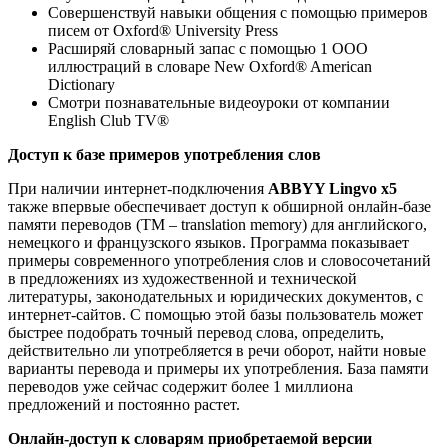
Совершенствуй навыки общения с помощью примеров
писем от Oxford® University Press
Расширяй словарный запас с помощью 1 ООО
иллюстраций в словаре New Oxford® American
Dictionary
Смотри познавательные видеоуроки от компании
English Club TV®
Доступ к базе примеров употребления слов
При наличии интернет-подключения
ABBYY Lingvo x5
также впервые обеспечивает доступ к обширной онлайн-базе
памяти переводов (ТМ – translation memory) для английского,
немецкого и французского языков. Программа показывает
примеры современного употребления слов и словосочетаний
в предложениях из художественной и технической
литературы, законодательных и юридических документов, с
интернет-сайтов. С помощью этой базы пользователь может
быстрее подобрать точный перевод слова, определить,
действительно ли употребляется в речи оборот, найти новые
варианты перевода и примеры их употребления. База памяти
переводов уже сейчас содержит более 1 миллиона
предложений и постоянно растет.
Онлайн-доступ к словарям приобретаемой версии