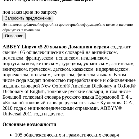
под заказ
цена по запросу
Запросить предложение
Не является публичной офертой
За достоверной информацией по ценам и наличию
обращаться в компанию.
Описание
ABBYY Lingvo x5 20 языков Домашняя версия
содержит
свыше 105 общелексических словарей на английском,
немецком, французском, испанском, итальянском,
португальском, китайском, турецком, украинском, латинском,
венгерском, греческом, датском, казахском, нидерландском,
норвежском, польском, татарском, финском языках. В том
числе сюда входят полностью переработанные и обновленные
издания словарей New Oxford® American Dictionary и Oxford®
Dictionary of English, толковые русские словари, в том числе
Большой толковый словарь русского языка Ефремовой Т. Ф.,
«Большой толковый словарь русского языка» Кузнецова С.А.,
2010 года с энциклопедическими справками, ABBYY®
Universal 2011 года и другие.
Основные возможности
105 общелексических и грамматических словаря