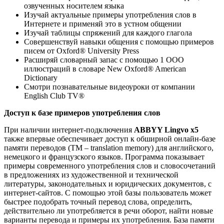
озвученных носителем языка
Изучай актуальные примеры употребления слов в
Интернете и применяй это в устном общении
Изучай таблицы спряжений для каждого глагола
Совершенствуй навыки общения с помощью примеров
писем от Oxford® University Press
Расширяй словарный запас с помощью 1 ООО
иллюстраций в словаре New Oxford® American
Dictionary
Смотри познавательные видеоуроки от компании
English Club TV®
Доступ к базе примеров употребления слов
При наличии интернет-подключения
ABBYY Lingvo x5
также впервые обеспечивает доступ к обширной онлайн-базе
памяти переводов (ТМ – translation memory) для английского,
немецкого и французского языков. Программа показывает
примеры современного употребления слов и словосочетаний
в предложениях из художественной и технической
литературы, законодательных и юридических документов, с
интернет-сайтов. С помощью этой базы пользователь может
быстрее подобрать точный перевод слова, определить,
действительно ли употребляется в речи оборот, найти новые
варианты перевода и примеры их употребления. База памяти