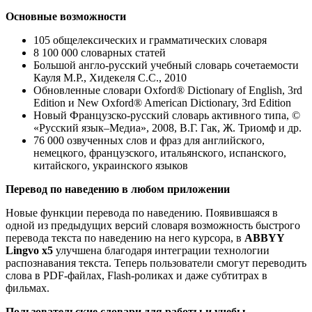
Основные возможности
105 общелексических и грамматических словаря
8 100 000 словарных статей
Большой англо-русский учебный словарь сочетаемости
Кауля М.Р., Хидекеля С.С., 2010
Обновленные словари Oxford® Dictionary of English, 3rd
Edition и New Oxford® American Dictionary, 3rd Edition
Новый Французско-русский словарь активного типа, ©
«Русский язык–Медиа», 2008, В.Г. Гак, Ж. Триомф и др.
76 000 озвученных слов и фраз для английского,
немецкого, французского, итальянского, испанского,
китайского, украинского языков
Перевод по наведению в любом приложении
Новые функции перевода по наведению. Появившаяся в
одной из предыдущих версий словаря возможность быстрого
перевода текста по наведению на него курсора, в
ABBYY
Lingvo x5
улучшена благодаря интеграции технологии
распознавания текста. Теперь пользователи смогут переводить
слова в PDF-файлах, Flash-роликах и даже субтитрах в
фильмах.
Пользовательские словари для работы и учебы