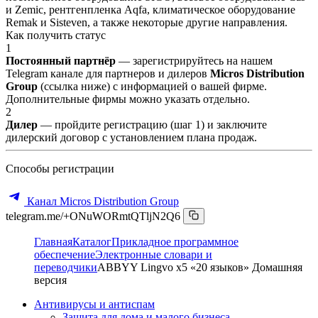
и Zemic, рентгенпленка Aqfa, климатическое оборудование
Remak и Sisteven, а также некоторые другие направления.
Как получить статус
1
Постоянный партнёр
— зарегистрируйтесь на нашем
Telegram канале для партнеров и дилеров
Micros Distribution
Group
(ссылка ниже) с информацией о вашей фирме.
Дополнительные фирмы можно указать отдельно.
2
Дилер
— пройдите регистрацию (шаг 1) и заключите
дилерский договор с установлением плана продаж.
Способы регистрации
Канал Micros Distribution Group
telegram.me/+ONuWORmtQTljN2Q6
Главная
Каталог
Прикладное программное
обеспечение
Электронные словари и
переводчики
ABBYY Lingvo х5 «20 языков» Домашняя
версия
Антивирусы и антиспам
Защита для дома и малого бизнеса