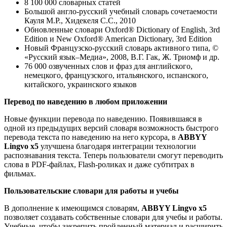
8 100 000 словарных статей
Большой англо-русский учебный словарь сочетаемости
Кауля М.Р., Хидекеля С.С., 2010
Обновленные словари Oxford® Dictionary of English, 3rd
Edition и New Oxford® American Dictionary, 3rd Edition
Новый Французско-русский словарь активного типа, ©
«Русский язык–Медиа», 2008, В.Г. Гак, Ж. Триомф и др.
76 000 озвученных слов и фраз для английского,
немецкого, французского, итальянского, испанского,
китайского, украинского языков
Перевод по наведению в любом приложении
Новые функции перевода по наведению. Появившаяся в
одной из предыдущих версий словаря возможность быстрого
перевода текста по наведению на него курсора, в
ABBYY
Lingvo x5
улучшена благодаря интеграции технологии
распознавания текста. Теперь пользователи смогут переводить
слова в PDF-файлах, Flash-роликах и даже субтитрах в
фильмах.
Пользовательские словари для работы и учебы
В дополнение к имеющимся словарям,
ABBYY Lingvo x5
позволяет создавать собственные словари для учебы и работы.
Учебные, чтобы закрепить пройденный материал и расширить