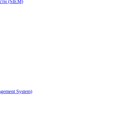
сти (SIEM)
gement System)