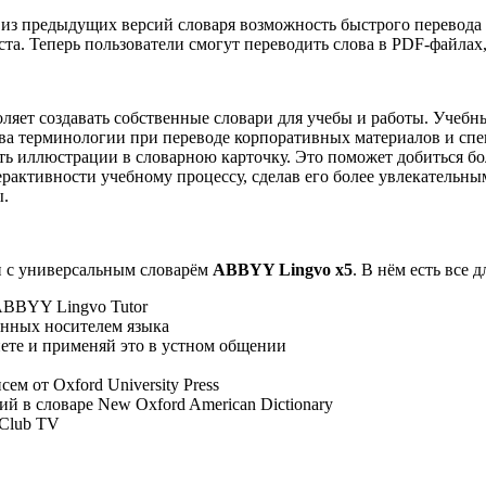
з предыдущих версий словаря возможность быстрого перевода т
та. Теперь пользователи смогут переводить слова в PDF-файлах,
ляет создавать собственные словари для учебы и работы. Учеб
ства терминологии при переводе корпоративных материалов и с
ть иллюстрации в словарною карточку. Это поможет добиться б
ерактивности учебному процессу, сделав его более увлекательн
ы.
и с универсальным словарём
ABBYY Lingvo x5
. В нём есть все 
ABBYY Lingvo Tutor
енных носителем языка
ете и применяй это в устном общении
 от Oxford University Press
 в словаре New Oxford American Dictionary
 Club TV