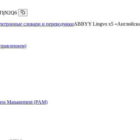
TljN2Q6
ектронные словари и переводчики
ABBYY Lingvo x5 «Английски
правлением)
cess Management (PAM)