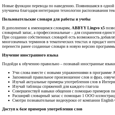
Новые функции перевода по наведению. Появившаяся в одной и
улучшена благодаря интеграции технологии распознавания текс
Пользовательские словари для работы и учебы
В дополнение к имеющимся словарям,
ABBYY Lingvo x5
позво
словарный запас, а профессиональные – для сохранения един
При создании собственных словарей есть возможность добавля
многозначных терминов в тематических текстах и придаст инт
перенести ранее созданные словари в новую версию программ
Изучение иностранного языка
Подойди к обучению правильно – познавай иностранные язык
Учи слова вместе с новыми упражнениями в программе 
Запоминай правильное произношение слов и фраз, озвуч
Изучай актуальные примеры употребления слов в Интерн
Изучай таблицы спряжений для каждого глагола
Совершенствуй навыки общения с помощью примеров писем
Расширяй словарный запас с помощью 1 ООО иллюстраций
Смотри познавательные видеоуроки от компании English
Доступ к базе примеров употребления слов