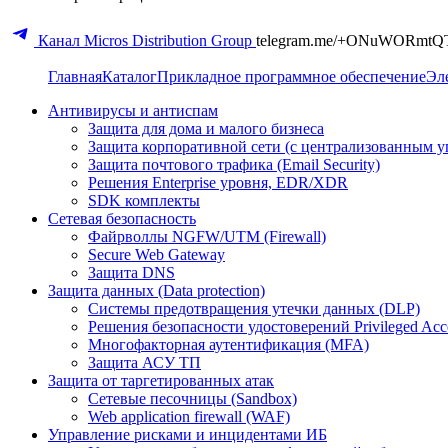
Канал Micros Distribution Group
telegram.me/+ONuWORmtQ
Главная
Каталог
Прикладное программное обеспечение
Эл
Антивирусы и антиспам
Защита для дома и малого бизнеса
Защита корпоративной сети (с централизованным у
Защита почтового трафика (Email Security)
Решения Enterprise уровня, EDR/XDR
SDK комплекты
Сетевая безопасность
Файрволлы NGFW/UTM (Firewall)
Secure Web Gateway
Защита DNS
Защита данных (Data protection)
Системы предотвращения утечки данных (DLP)
Решения безопасности удостоверений Privileged Ac
Многофакторная аутентификация (MFA)
Защита АСУ ТП
Защита от таргетированных атак
Сетевые песочницы (Sandbox)
Web application firewall (WAF)
Управление рисками и инцидентами ИБ