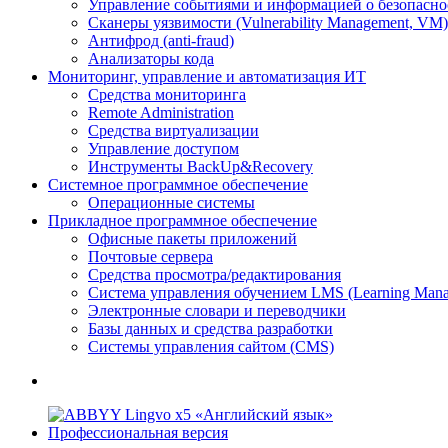
Управление событиями и информацией о безопасно
Сканеры уязвимости (Vulnerability Management, VM)
Антифрод (anti-fraud)
Анализаторы кода
Мониторинг, управление и автоматизация ИТ
Средства мониторинга
Remote Administration
Средства виртуализации
Управление доступом
Инструменты BackUp&Recovery
Системное программное обеспечение
Операционные системы
Прикладное программное обеспечение
Офисные пакеты приложений
Почтовые сервера
Средства просмотра/редактирования
Система управления обучением LMS (Learning Mana
Электронные словари и переводчики
Базы данных и средства разработки
Системы управления сайтом (CMS)