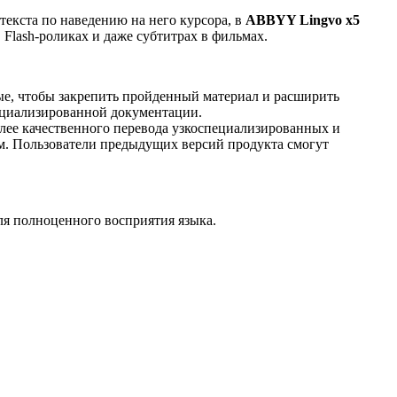
екста по наведению на него курсора, в
ABBYY Lingvo x5
 Flash-роликах и даже субтитрах в фильмах.
ные, чтобы закрепить пройденный материал и расширить
пециализированной документации.
олее качественного перевода узкоспециализированных и
ым. Пользователи предыдущих версий продукта смогут
для полноценного восприятия языка.