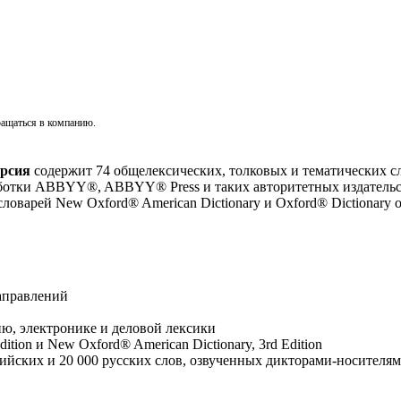
ращаться в компанию.
ерсия
содержит 74 общелексических, толковых и тематических сл
ботки ABBYY®, ABBYY® Press и таких авторитетных издательств
ловарей New Oxford® American Dictionary и Oxford® Dictionary 
направлений
ю, электронике и деловой лексики
ition и New Oxford® American Dictionary, 3rd Edition
лийских и 20 000 русских слов, озвученных дикторами-носителям