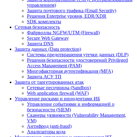
управлением)
Защита почтового трафика (Email Security)
Решения Enterprise уровня, EDR/XDR
SDK комплекты
Сетевая безопасность
Файрволлы NGFW/UTM (Firewall)
Secure Web Gateway
Защита DNS
Защита данных (Data protection)
Системы предотвращения утечки данных (DLP)
Решения безопасности удостоверений Privileged
Access Management (PAM)
Многофакторная аутентификация (MFA)
Защита АСУ ТП
Защита от таргетированных атак
Сетевые песочницы (Sandbox)
Web application firewall (WAF)
Управление рисками и инцидентами ИБ
Управление событиями и информацией о
безопасности (SIEM)
Сканеры уязвимости (Vulnerability Management,
VM)
Антифрод (anti-fraud)
Анализаторы кода