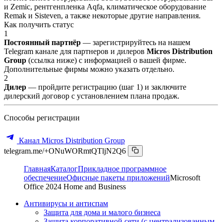
и Zemic, рентгенпленка Aqfa, климатическое оборудование
Remak и Sisteven, а также некоторые другие направления.
Как получить статус
1
Постоянный партнёр
— зарегистрируйтесь на нашем
Telegram канале для партнеров и дилеров
Micros Distribution
Group
(ссылка ниже) с информацией о вашей фирме.
Дополнительные фирмы можно указать отдельно.
2
Дилер
— пройдите регистрацию (шаг 1) и заключите
дилерский договор с установлением плана продаж.
Способы регистрации
Канал Micros Distribution Group
telegram.me/+ONuWORmtQTljN2Q6
Главная
Каталог
Прикладное программное
обеспечение
Офисные пакеты приложений
Microsoft
Office 2024 Home and Business
Антивирусы и антиспам
Защита для дома и малого бизнеса
Защита корпоративной сети (с централизованным