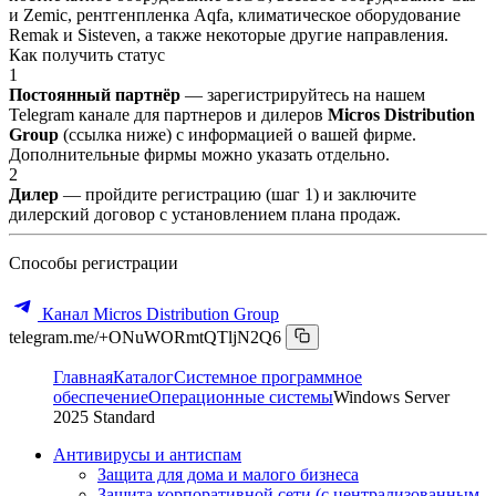
и Zemic, рентгенпленка Aqfa, климатическое оборудование
Remak и Sisteven, а также некоторые другие направления.
Как получить статус
1
Постоянный партнёр
— зарегистрируйтесь на нашем
Telegram канале для партнеров и дилеров
Micros Distribution
Group
(ссылка ниже) с информацией о вашей фирме.
Дополнительные фирмы можно указать отдельно.
2
Дилер
— пройдите регистрацию (шаг 1) и заключите
дилерский договор с установлением плана продаж.
Способы регистрации
Канал Micros Distribution Group
telegram.me/+ONuWORmtQTljN2Q6
Главная
Каталог
Системное программное
обеспечение
Операционные системы
Windows Server
2025 Standard
Антивирусы и антиспам
Защита для дома и малого бизнеса
Защита корпоративной сети (с централизованным