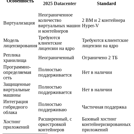
Особенность
2025 Datacenter
Standard
Неограниченное
количество
2 ВМ и 2 контейнера
Виртуализация
виртуальных машин
Hyper-V
и контейнеров
Требуются
Модель
Требуются клиентские
клиентские
лицензирования
лицензии на ядро
лицензии на ядро
Реплика
Неограниченный
Ограничено 2 ТБ
хранилища
Программно-
Полностью
определяемая
Нет в наличии
поддерживается
сеть
Защищенные
Полностью
виртуальные
Нет в наличии
поддерживается
машины
Интеграция
Полностью
гибридного
Частичная поддержка
поддерживаю
облака
Расширенный, с
Базовый хостинг
Хостинг
оркестровкой
контейнеризированных
приложений
контейнеров
приложений