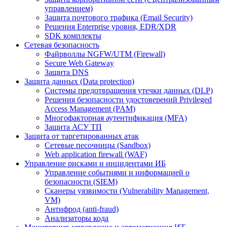
управлением)
Защита почтового трафика (Email Security)
Решения Enterprise уровня, EDR/XDR
SDK комплекты
Сетевая безопасность
Файрволлы NGFW/UTM (Firewall)
Secure Web Gateway
Защита DNS
Защита данных (Data protection)
Системы предотвращения утечки данных (DLP)
Решения безопасности удостоверений Privileged
Access Management (PAM)
Многофакторная аутентификация (MFA)
Защита АСУ ТП
Защита от таргетированных атак
Сетевые песочницы (Sandbox)
Web application firewall (WAF)
Управление рисками и инцидентами ИБ
Управление событиями и информацией о
безопасности (SIEM)
Сканеры уязвимости (Vulnerability Management,
VM)
Антифрод (anti-fraud)
Анализаторы кода