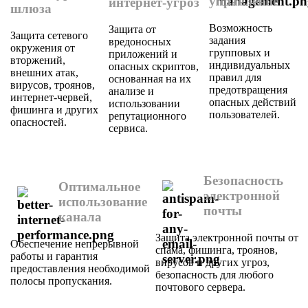
управление
интернет-угроз
шлюза
Возможность
Защита от
Защита сетевого
задания
вредоносных
окружения от
групповых и
приложений и
вторжений,
индивидуальных
опасных скриптов,
внешних атак,
правил для
основанная на их
вирусов, троянов,
предотвращения
анализе и
интернет-червей,
опасных действий
использовании
фишинга и других
пользователей.
репутационного
опасностей.
сервиса.
Безопасность
Оптимальное
электронной
использование
почты
канала
Защита электронной почты от
Обеспечение непрерывной
спама, фишинга, троянов,
работы и гарантия
вирусов и других угроз,
предоставления необходимой
безопасность для любого
полосы пропускания.
почтового сервера.