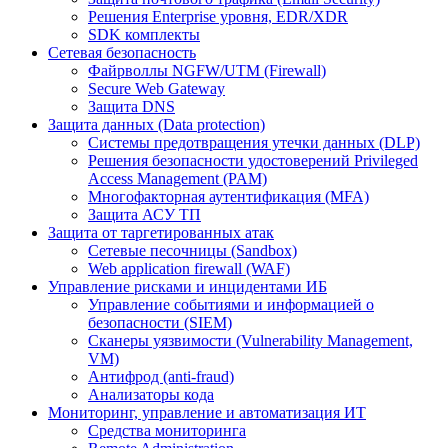
Решения Enterprise уровня, EDR/XDR
SDK комплекты
Сетевая безопасность
Файрволлы NGFW/UTM (Firewall)
Secure Web Gateway
Защита DNS
Защита данных (Data protection)
Системы предотвращения утечки данных (DLP)
Решения безопасности удостоверений Privileged
Access Management (PAM)
Многофакторная аутентификация (MFA)
Защита АСУ ТП
Защита от таргетированных атак
Сетевые песочницы (Sandbox)
Web application firewall (WAF)
Управление рисками и инцидентами ИБ
Управление событиями и информацией о
безопасности (SIEM)
Сканеры уязвимости (Vulnerability Management,
VM)
Антифрод (anti-fraud)
Анализаторы кода
Мониторинг, управление и автоматизация ИТ
Средства мониторинга