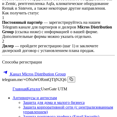
и Zemic, рентгенпленка Aqfa, климатическое оборудование
Remak и Sisteven, а также некоторые другие направления.
Как получить статус
1
Постоянный партнёр
— зарегистрируйтесь на нашем
Telegram канале для партнеров и дилеров
Micros Distribution
Group
(ссылка ниже) с информацией о вашей фирме.
Дополнительные фирмы можно указать отдельно.
2
Дилер
— пройдите регистрацию (шаг 1) и заключите
дилерский договор с установлением плана продаж.
Способы регистрации
Канал Micros Distribution Group
telegram.me/+ONuWORmtQTljN2Q6
Главная
Каталог
UserGate UTM
Антивирусы и антиспам
Защита для дома и малого бизнеса
Защита корпоративной сети (с централизованным
управлением)
Защита почтового трафика (Email Security)