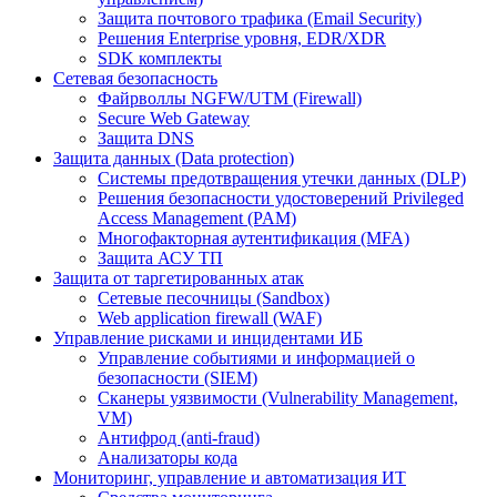
Защита почтового трафика (Email Security)
Решения Enterprise уровня, EDR/XDR
SDK комплекты
Сетевая безопасность
Файрволлы NGFW/UTM (Firewall)
Secure Web Gateway
Защита DNS
Защита данных (Data protection)
Системы предотвращения утечки данных (DLP)
Решения безопасности удостоверений Privileged
Access Management (PAM)
Многофакторная аутентификация (MFA)
Защита АСУ ТП
Защита от таргетированных атак
Сетевые песочницы (Sandbox)
Web application firewall (WAF)
Управление рисками и инцидентами ИБ
Управление событиями и информацией о
безопасности (SIEM)
Сканеры уязвимости (Vulnerability Management,
VM)
Антифрод (anti-fraud)
Анализаторы кода
Мониторинг, управление и автоматизация ИТ