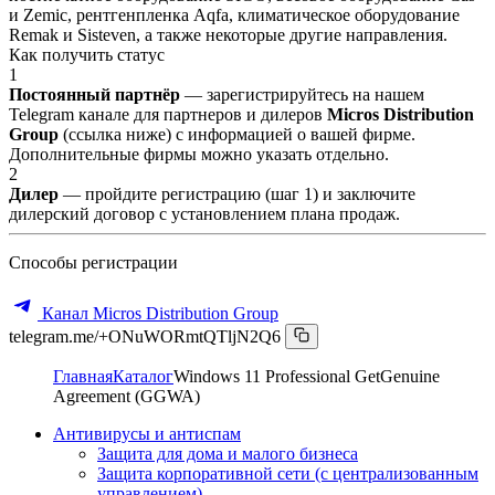
и Zemic, рентгенпленка Aqfa, климатическое оборудование
Remak и Sisteven, а также некоторые другие направления.
Как получить статус
1
Постоянный партнёр
— зарегистрируйтесь на нашем
Telegram канале для партнеров и дилеров
Micros Distribution
Group
(ссылка ниже) с информацией о вашей фирме.
Дополнительные фирмы можно указать отдельно.
2
Дилер
— пройдите регистрацию (шаг 1) и заключите
дилерский договор с установлением плана продаж.
Способы регистрации
Канал Micros Distribution Group
telegram.me/+ONuWORmtQTljN2Q6
Главная
Каталог
Windows 11 Professional GetGenuine
Agreement (GGWA)
Антивирусы и антиспам
Защита для дома и малого бизнеса
Защита корпоративной сети (с централизованным
управлением)