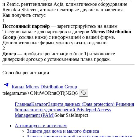
и Zemic, рентгенпленка Aqfa, климатическое оборудование
Remak и Sisteven, а также некоторые другие направления.
Как получить статус
1
Постоянный партнёр
— зарегистрируйтесь на нашем
Telegram канале для партнеров и дилеров
Micros Distribution
Group
(ссылка ниже) с информацией о вашей фирме.
Дополнительные фирмы можно указать отдельно.
2
Дилер
— пройдите регистрацию (шаг 1) и заключите
дилерский договор с установлением плана продаж.
Способы регистрации
Канал Micros Distribution Group
telegram.me/+ONuWORmtQTljN2Q6
Главная
Каталог
Защита данных (Data protection)
Решения
безопасности удостоверений Privileged Access
Management (PAM)
Solar SafeInspect
Антивирусы и антиспам
Защита для дома и малого бизнеса
Защита корпоративной сети (с централизованным