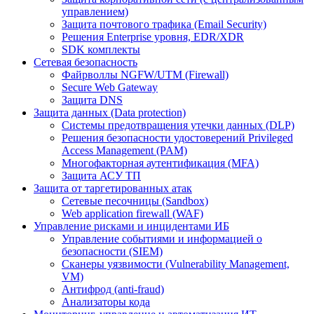
управлением)
Защита почтового трафика (Email Security)
Решения Enterprise уровня, EDR/XDR
SDK комплекты
Сетевая безопасность
Файрволлы NGFW/UTM (Firewall)
Secure Web Gateway
Защита DNS
Защита данных (Data protection)
Системы предотвращения утечки данных (DLP)
Решения безопасности удостоверений Privileged
Access Management (PAM)
Многофакторная аутентификация (MFA)
Защита АСУ ТП
Защита от таргетированных атак
Сетевые песочницы (Sandbox)
Web application firewall (WAF)
Управление рисками и инцидентами ИБ
Управление событиями и информацией о
безопасности (SIEM)
Сканеры уязвимости (Vulnerability Management,
VM)
Антифрод (anti-fraud)
Анализаторы кода