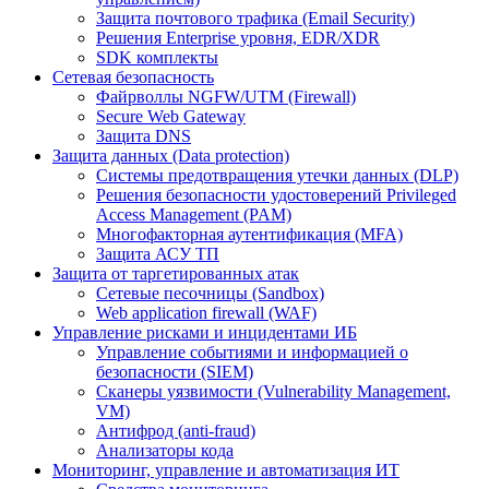
Защита почтового трафика (Email Security)
Решения Enterprise уровня, EDR/XDR
SDK комплекты
Сетевая безопасность
Файрволлы NGFW/UTM (Firewall)
Secure Web Gateway
Защита DNS
Защита данных (Data protection)
Системы предотвращения утечки данных (DLP)
Решения безопасности удостоверений Privileged
Access Management (PAM)
Многофакторная аутентификация (MFA)
Защита АСУ ТП
Защита от таргетированных атак
Сетевые песочницы (Sandbox)
Web application firewall (WAF)
Управление рисками и инцидентами ИБ
Управление событиями и информацией о
безопасности (SIEM)
Сканеры уязвимости (Vulnerability Management,
VM)
Антифрод (anti-fraud)
Анализаторы кода
Мониторинг, управление и автоматизация ИТ