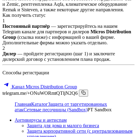
и Zemic, рентгенпленка Aqfa, климатическое оборудование
Remak и Sisteven, а также некоторые другие направления.
Как получить статус
1
Постоянный партнёр
— зарегистрируйтесь на нашем
Telegram канале для партнеров и дилеров
Micros Distribution
Group
(ссылка ниже) с информацией о вашей фирме.
Дополнительные фирмы можно указать отдельно.
2
Дилер
— пройдите регистрацию (шаг 1) и заключите
дилерский договор с установлением плана продаж.
Способы регистрации
Канал Micros Distribution Group
telegram.me/+ONuWORmtQTljN2Q6
Главная
Каталог
Защита от таргетированных
атак
Сетевые песочницы (Sandbox)
PT Sandbox
Антивирусы и антиспам
Защита для дома и малого бизнеса
Защита корпоративной сети (с централизованным
управлением)