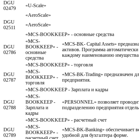
DGU
«U-Scale»
02479
«AeroScale»
DGU
«AeroScale»
02511
«MCS-BOOKKEEP» - основные средства
«MCS-
«MCS-BK- Capital Assets» предназн
DGU
BOOKKEEP» -
активов. Программа автоматически 
02786
основные
каждому наименованию имущества
средства
«MCS-BOOKKEEP» - торговля
«MCS-
DGU
«MCS-BK-Trading» предназначен дл
BOOKKEEP» -
02787
предприятия.
торговля
«MCS-BOOKKEEP - Зарплата и кадры
«MCS-
DGU
BOOKKEEP -
«PERSONNEL» позволяет проводить
02788
Зарплата и
подразделению предприятия отдель
кадры
«MCS-BOOKKEEP» - расчетный счет
«MCS-
DGU
«MCS-BK-Banking» обеспечивает ве
BOOKKEEP» -
02789
удобной для бухгалтера форме.
расчетный счет