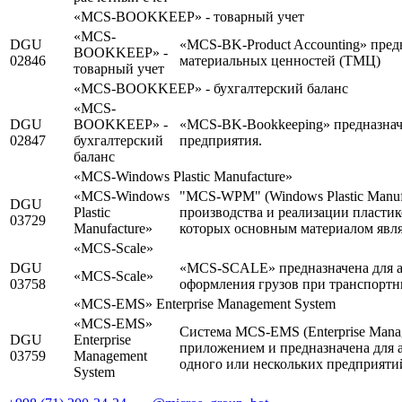
«MCS-BOOKKEEP» - товарный учет
«MCS-
DGU
«MCS-BK-Product Accounting» предн
BOOKKEEP» -
02846
материальных ценностей (ТМЦ)
товарный учет
«MCS-BOOKKEEP» - бухгалтерский баланс
«MCS-
DGU
BOOKKEEP» -
«MCS-BK-Bookkeeping» предназначе
02847
бухгалтерский
предприятия.
баланс
«MCS-Windows Plastic Manufacture»
«MCS-Windows
"MCS-WPM" (Windows Plastic Manufa
DGU
Plastic
производства и реализации пластик
03729
Manufacture»
которых основным материалом явл
«MCS-Scale»
DGU
«MCS-SCALE» предназначена для а
«MCS-Scale»
03758
оформления грузов при транспортны
«MCS-EMS» Enterprise Management System
«MCS-EMS»
Система MCS-EMS (Enterprise Mana
DGU
Enterprise
приложением и предназначена для 
03759
Management
одного или нескольких предприятий
System