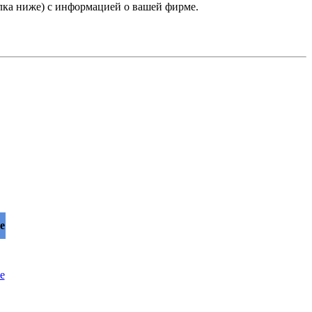
лка ниже) с информацией о вашей фирме.
е
е