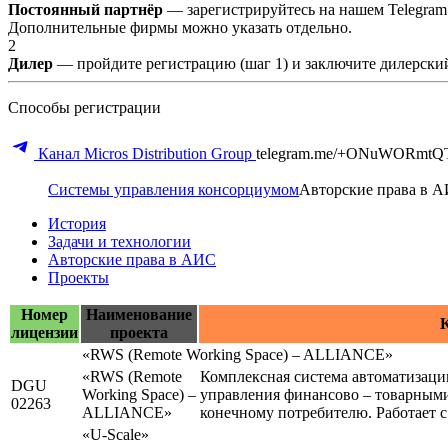
Постоянный партнёр
— зарегистрируйтесь на нашем Telegram
Дополнительные фирмы можно указать отдельно.
2
Дилер
— пройдите регистрацию (шаг 1) и заключите дилерский
Способы регистрации
Канал Micros Distribution Group
telegram.me/+ONuWORmtQ
Системы управления консорциумом
Авторские права в 
История
Задачи и технологии
Авторские права в АИС
Проекты
Номер
Наименование
К
лицензии
проекта
«RWS (Remote Working Space) – ALLIANCE»
«RWS (Remote
Комплексная система автоматизаци
DGU
Working Space) –
управления финансово – товарными
02263
ALLIANCE»
конечному потребителю. Работает с
«U-Scale»