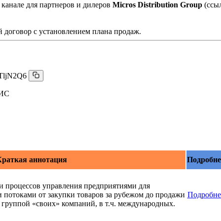
 канале для партнеров и дилеров
Micros Distribution Group
(ссы
 договор с установлением плана продаж.
TljN2Q6
АИС
раткая аннотация
Подробне
и процессов управления предприятиями для
 потоками от закупки товаров за рубежом до продажи
Подробне
 группой «своих» компаний, в т.ч. международных.