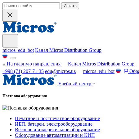
Искать
micros_edu_bot
Канал Micros Distribution Group
На главную направления
Канал Micros Distribution Group
+998 (71) 207-71-35
edu@micros.uz
micros_edu_bot
Обра
Учебный центр
Поставка оборудования
Печатное и постпечатное оборудование
ИБП, батареи, электрооборудование
Весовое и измерительное оборудование
Оборудование автоматизации и КИП