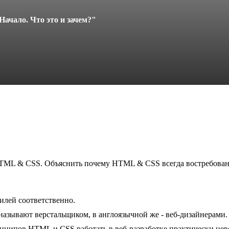
ачало. Что это и зачем?
"
TML & CSS. Объяснить почему HTML & CSS всегда востребованы
илей соответственно.
азывают верстальщиком, в англоязычной же - веб-дизайнерами.
нципов HTML и CSS работать в веб-разработке практически не