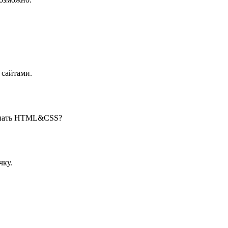
 сайтами.
о знать HTML&CSS?
чку.