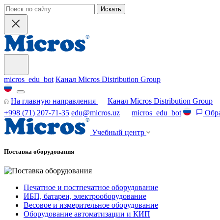
Искать
micros_edu_bot
Канал Micros Distribution Group
На главную направления
Канал Micros Distribution Group
+998 (71) 207-71-35
edu@micros.uz
micros_edu_bot
Обра
Учебный центр
Поставка оборудования
Печатное и постпечатное оборудование
ИБП, батареи, электрооборудование
Весовое и измерительное оборудование
Оборудование автоматизации и КИП