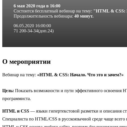
6 мая 2020 года в 16:00
Cостоится бесплатный вебинар на тему:
"HTML & CSS: Н
Продолжительность вебинара:
40 минут
.
06.05.2020 16:00:00
71 200-34-34(доп.24)
О мероприятии
Вебинар на тему:
«HTML & CSS: Начало. Что это и зачем?»
Цель:
Показать возможности и пути эффективного освоения H
программиста.
HTML и CSS
— языки гипертекстовой разметки и описания ст
Специалиста по HTML/CSS в русскоязычной среде чаще всего н
HTML и CSS основа любого сайта, поэтому без понимания при