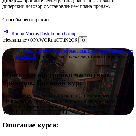
Дилер
— пройдите регистрацию (шаг 1) и заключите
дилерский договор с установлением плана продаж.
Способы регистрации
Канал Micros Distribution Group
telegram.me/+ONuWORmtQTljN2Q6
Учебный центр
Курсы
Автоматизация производственных
процессов
Монтаж и настройка частотных приводов.
Базовый курс
Монтаж и настройка частотных
приводов. Базовый курс
Курс является начальным (обзорным), предназначен для
специалистов, обслуживающих промышленное оборудование,
где используются частотные преобразователи SIEMENS,
SCHNE-IDER ELECTRIC, DELTA. В ходе курса...
Описание курса: