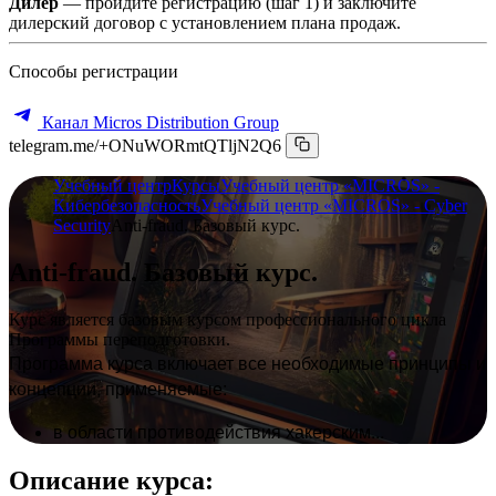
Дилер
— пройдите регистрацию (шаг 1) и заключите
дилерский договор с установлением плана продаж.
Способы регистрации
Канал Micros Distribution Group
telegram.me/+ONuWORmtQTljN2Q6
Учебный центр
Курсы
Учебный центр «MICROS» -
Кибербезопасность
Учебный центр «MICROS» - Cyber
Security
Anti-fraud. Базовый курс.
Anti-fraud. Базовый курс.
Курс является базовым курсом профессионального цикла
Программы переподготовки.
Программа курса включает все необходимые принципы и
концепции, применяемые:
в области противодействия хакерским...
Описание курса: