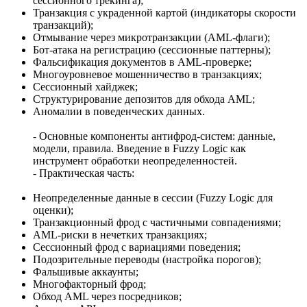
сессионного трекинга);
Транзакция с украденной картой (индикаторы скорости
транзакций);
Отмывание через микротранзакции (AML-флаги);
Бот-атака на регистрацию (сессионные паттерны);
Фальсификация документов в AML-проверке;
Многоуровневое мошенничество в транзакциях;
Сессионный хайджек;
Структурирование депозитов для обхода AML;
Аномалии в поведенческих данных.
- Основные компоненты антифрод-систем: данные,
модели, правила. Введение в Fuzzy Logic как
инструмент обработки неопределенностей.
- Практическая часть:
Неопределенные данные в сессии (Fuzzy Logic для
оценки);
Транзакционный фрод с частичными совпадениями;
AML-риски в нечетких транзакциях;
Сессионный фрод с вариациями поведения;
Подозрительные переводы (настройка порогов);
Фальшивые аккаунты;
Многофакторный фрод;
Обход AML через посредников;