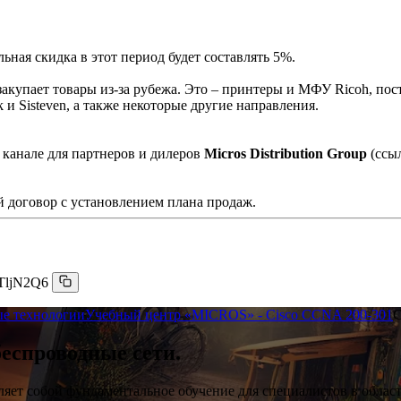
ная скидка в этот период будет составлять 5%.
акупает товары из-за рубежа. Это – принтеры и МФУ Ricoh, пос
и Sisteven, а также некоторые другие направления.
 канале для партнеров и дилеров
Micros Distribution Group
(ссы
 договор с установлением плана продаж.
TljN2Q6
е технологии
Учебный центр «MICROS» - Cisco CCNA 200-301
C
еспроводные сети.
авляет собой фундаментальное обучение для специалистов в облас