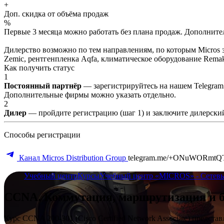
+
Доп. скидка от объёма продаж
%
Первые 3 месяца можно работать без плана продаж. Дополнитель
Дилерство возможно по тем направлениям, по которым Micros з
Zemic, рентгенпленка Aqfa, климатическое оборудование Remak 
Как получить статус
1
Постоянный партнёр
— зарегистрируйтесь на нашем Telegram
Дополнительные фирмы можно указать отдельно.
2
Дилер
— пройдите регистрацию (шаг 1) и заключите дилерский
Способы регистрации
Канал Micros Distribution Group
telegram.me/+ONuWORmtQ
Учебный центр
Курсы
Учебный центр «MICROS» - Сетевы
CCNA. Коммутация, маршрутизация и б
Курс CCNA 200-301 (Cisco Certified Network Associate) предст