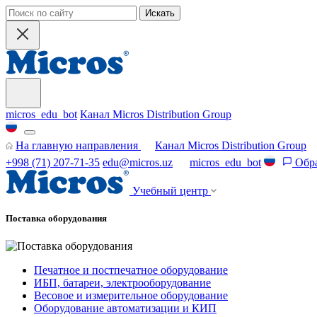
Искать
micros_edu_bot
Канал Micros Distribution Group
На главную направления
Канал Micros Distribution Group
+998 (71) 207-71-35
edu@micros.uz
micros_edu_bot
Обра
Учебный центр
Поставка оборудования
Печатное и постпечатное оборудование
ИБП, батареи, электрооборудование
Весовое и измерительное оборудование
Оборудование автоматизации и КИП