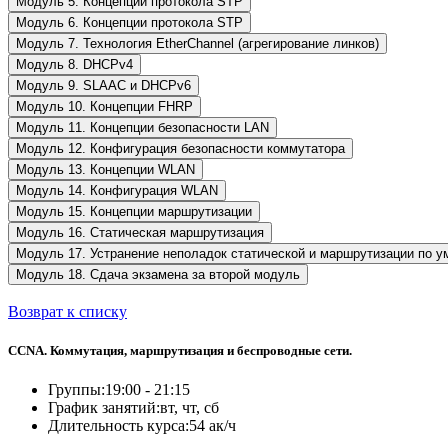
Модуль 5. Концепции протокола STP
Модуль 6. Концепции протокола STP
Модуль 7. Технология EtherChannel (агрегирование линков)
Модуль 8. DHCPv4
Модуль 9. SLAAC и DHCPv6
Модуль 10. Концепции FHRP
Модуль 11. Концепции безопасности LAN
Модуль 12. Конфигурация безопасности коммутатора
Модуль 13. Концепции WLAN
Модуль 14. Конфигурация WLAN
Модуль 15. Концепции маршрутизации
Модуль 16. Статическая маршрутизация
Модуль 17. Устранение неполадок статической и маршрутизации по 
Модуль 18. Сдача экзамена за второй модуль
Возврат к списку
CCNA. Коммутация, маршрутизация и беспроводные сети.
Группы:
19:00 - 21:15
График занятий:
вт, чт, сб
Длительность курса:
54 ак/ч