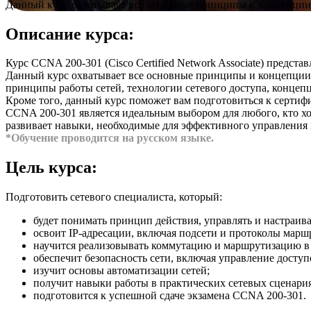
Данный курс охватывает все основные принципы и концепции,
Описание курса:
Курс CCNA 200-301 (Cisco Certified Network Associate) предст
Данный курс охватывает все основные принципы и концепции,
принципы работы сетей, технологии сетевого доступа, концепц
Кроме того, данный курс поможет вам подготовиться к серти
CCNA 200-301 является идеальным выбором для любого, кто хоче
развивает навыки, необходимые для эффективного управления 
*Обучение проводится на русском языке.
Цель курса:
Подготовить сетевого специалиста, который:
будет понимать принцип действия, управлять и настраива
освоит IP-адресации, включая подсети и протоколы марш
научится реализовывать коммутацию и маршрутизацию в 
обеспечит безопасность сети, включая управление досту
изучит основы автоматизации сетей;
получит навыки работы в практических сетевых сценария
подготовится к успешной сдаче экзамена CCNA 200-301.