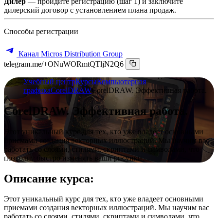
Дилер
— пройдите регистрацию (шаг 1) и заключите
дилерский договор с установлением плана продаж.
Способы регистрации
Канал Micros Distribution Group
telegram.me/+ONuWORmtQTljN2Q6
Учебный центр
Курсы
Компьютерная
графика
CorelDRAW
CorelDRAW. Эффективная работа.
CorelDRAW. Эффективная работа.
Этот уникальный курс для тех, кто уже владеет основными
приемами создания векторных иллюстраций. Мы научим вас
работать со слоями, стилями, скриптами и символами, что
позволит быстро изменять ваши рисунки,...
Описание курса:
Этот уникальный курс для тех, кто уже владеет основными
приемами создания векторных иллюстраций. Мы научим вас
работать со слоями, стилями, скриптами и символами, что