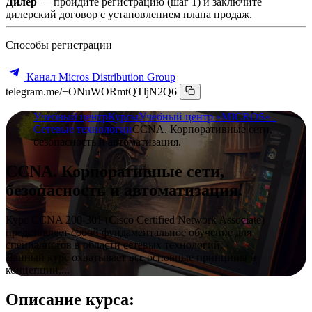
Дилер
— пройдите регистрацию (шаг 1) и заключите
дилерский договор с установлением плана продаж.
Способы регистрации
Канал Micros Distribution Group
telegram.me/+ONuWORmtQTljN2Q6
Учебный центр
Курсы
Учебный центр «MICROS» -
Сетевые технологии
CCNA. Корпоративные сети,
безопасность и автоматизация.
CCNA. Корпоративные сети,
безопасность и автоматизация.
Курс CCNA 200-301 (Cisco Certified Network Associate)
представляет собой фундаментальное обучение для
специалистов в области сетевых технологий.
Данный курс охватывает все основные принципы и
концепции,...
Описание курса: