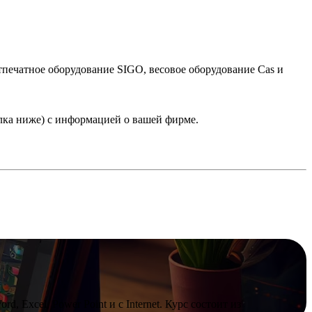
тпечатное оборудование SIGO, весовое оборудование Cas и
лка ниже) с информацией о вашей фирме.
, Excel, Power Point и c Internet. Курс состоит из