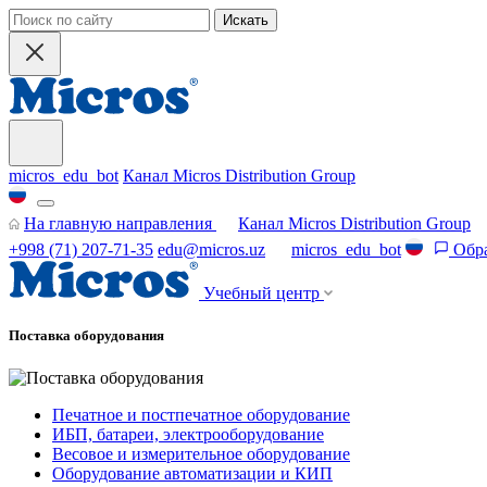
Искать
micros_edu_bot
Канал Micros Distribution Group
На главную направления
Канал Micros Distribution Group
+998 (71) 207-71-35
edu@micros.uz
micros_edu_bot
Обра
Учебный центр
Поставка оборудования
Печатное и постпечатное оборудование
ИБП, батареи, электрооборудование
Весовое и измерительное оборудование
Оборудование автоматизации и КИП