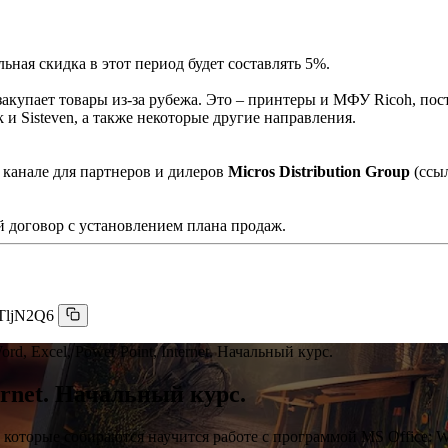
ная скидка в этот период будет составлять 5%.
акупает товары из-за рубежа. Это – принтеры и МФУ Ricoh, пос
и Sisteven, а также некоторые другие направления.
 канале для партнеров и дилеров
Micros Distribution Group
(ссы
 договор с установлением плана продаж.
TljN2Q6
ord, Excel, Power Point, Internet. Начальный курс.
ternet. Начальный курс.
 которые собираются научится работе с программой MS Office: Word