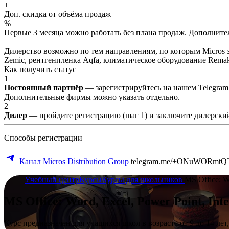
+
Доп. скидка от объёма продаж
%
Первые 3 месяца можно работать без плана продаж. Дополнитель
Дилерство возможно по тем направлениям, по которым Micros з
Zemic, рентгенпленка Aqfa, климатическое оборудование Remak 
Как получить статус
1
Постоянный партнёр
— зарегистрируйтесь на нашем Telegram
Дополнительные фирмы можно указать отдельно.
2
Дилер
— пройдите регистрацию (шаг 1) и заключите дилерский
Способы регистрации
Канал Micros Distribution Group
telegram.me/+ONuWORmtQ
Учебный центр
Курсы
Курсы для школьников
MS Office: W
MS Office: Word, Excel, Power Point, In
Курс предназначен для учащихся школ в возрасте от 9 до 14 лет,