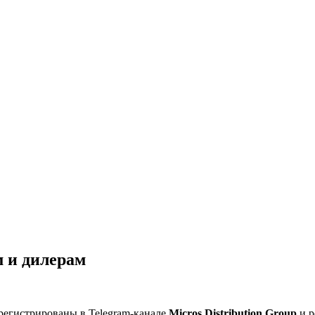
 и дилерам
регистрированы в Telegram-канале
Micros Distribution Group
и р