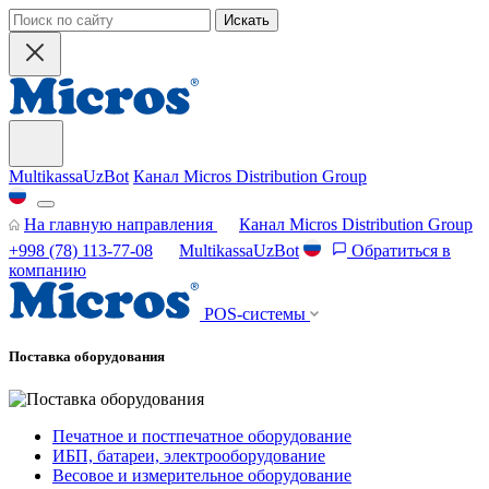
Искать
MultikassaUzBot
Канал Micros Distribution Group
На главную направления
Канал Micros Distribution Group
+998 (78) 113-77-08
MultikassaUzBot
Обратиться в
компанию
POS-системы
Поставка оборудования
Печатное и постпечатное оборудование
ИБП, батареи, электрооборудование
Весовое и измерительное оборудование