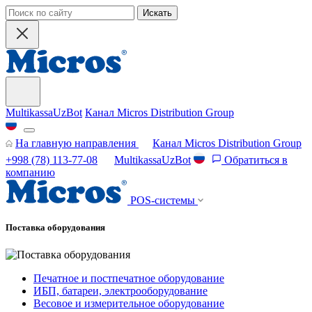
Искать
MultikassaUzBot
Канал Micros Distribution Group
На главную направления
Канал Micros Distribution Group
+998 (78) 113-77-08
MultikassaUzBot
Обратиться в
компанию
POS-системы
Поставка оборудования
Печатное и постпечатное оборудование
ИБП, батареи, электрооборудование
Весовое и измерительное оборудование