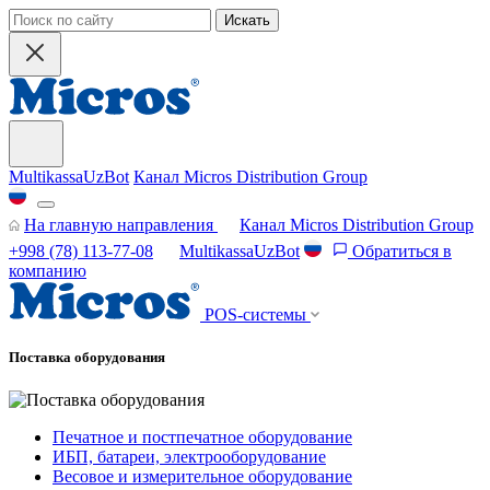
Искать
MultikassaUzBot
Канал Micros Distribution Group
На главную направления
Канал Micros Distribution Group
+998 (78) 113-77-08
MultikassaUzBot
Обратиться в
компанию
POS-системы
Поставка оборудования
Печатное и постпечатное оборудование
ИБП, батареи, электрооборудование
Весовое и измерительное оборудование