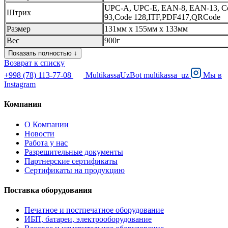
UPC-A, UPC-E, EAN-8, EAN-13, Co
Штрих
93,Code 128,ITF,PDF417,QRCode
Размер
131мм х 155мм х 133мм
Вес
900г
Показать полностью ↓
Возврат к списку
+998 (78) 113-77-08
MultikassaUzBot
multikassa_uz
Мы в
Instagram
Компания
О Компании
Новости
Работа у нас
Разрешительные документы
Партнерские сертификаты
Сертификаты на продукцию
Поставка оборудования
Печатное и постпечатное оборудование
ИБП, батареи, электрооборудование