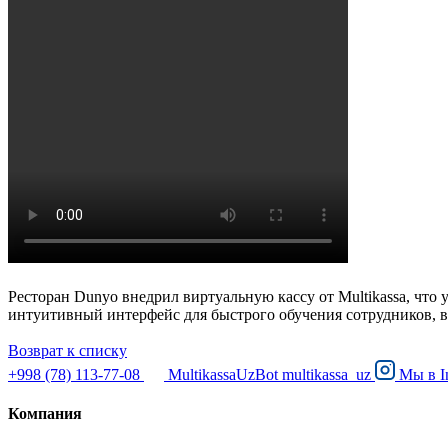
Ресторан Dunyo внедрил виртуальную кассу от Multikassa, чт
интуитивный интерфейс для быстрого обучения сотрудников, в
Возврат к списку
+998 (78) 113-77-08
MultikassaUzBot
multikassa_uz
Мы в
I
Компания