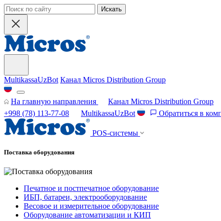
Искать
MultikassaUzBot
Канал Micros Distribution Group
На главную направления
Канал Micros Distribution Group
+998 (78) 113-77-08
MultikassaUzBot
Обратиться в ком
POS-системы
Поставка оборудования
Печатное и постпечатное оборудование
ИБП, батареи, электрооборудование
Весовое и измерительное оборудование
Оборудование автоматизации и КИП