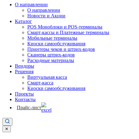
О направлении
О направлении
Новости и Акции
Каталог
POS Моноблоки и POS-терминалы
Смарт-кассы и Платежные терминалы
Мобильные терминалы
Киоски самообслуживания
Принтеры чеков и штрих-кодов
Cканеры штрих-кодов
Расходные материалы
Вендоры
Решения
Виртуальная касса
Смарт-касса
Киоски самообслуживания
Проекты
Контакты
Прайс-лист
✕