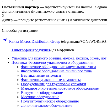
1
Постоянный партнёр
— зарегистрируйтесь на нашем Telegram
Дополнительные фирмы можно указать отдельно.
2
Дилер
— пройдите регистрацию (шаг 1) и заключите дилерский
Способы регистрации
Канал Micros Distribution Group
telegram.me/+ONuWORmtQ
Типография
Продукция
Для маффинов
Упаковка для прямого розлива молока, кефира, соков, йо
Поставка Фасовочно-упаковочного оборудования
Фасовочное оборудование карусельного типа
Фасовочное оборудование линейного типа
Вертикальные автоматы
Фасовочно-упаковочные комплексы
Оборудование для групповой упаковки
Маркировочно-этикетировочное оборудование
Вакуумное оборудование
Моечное оборудование
Полуавтоматическое оборудование
Дополнительное оборудование