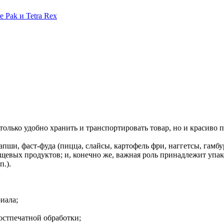
 Pak и Tetra Rex
олько удобно хранить и транспортировать товар, но и красиво п
ши, фаст-фуда (пицца, слайсы, картофель фри, наггетсы, гамбур
евых продуктов; и, конечно же, важная роль принадлежит упа
п.).
иала;
стпечатной обработки;