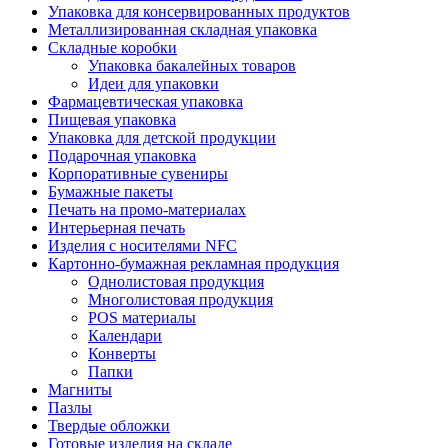
Упаковка для консервированных продуктов
Металлизированная складная упаковка
Складные коробки
Упаковка бакалейных товаров
Идеи для упаковки
Фармацевтическая упаковка
Пищевая упаковка
Упаковка для детской продукции
Подарочная упаковка
Корпоративные сувениры
Бумажные пакеты
Печать на промо-материалах
Интерьерная печать
Изделия с носителями NFC
Картонно-бумажная рекламная продукция
Однолистовая продукция
Многолистовая продукция
POS материалы
Календари
Конверты
Папки
Магниты
Пазлы
Твердые обложки
Готовые изделия на складе