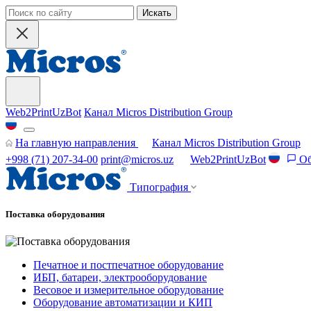
Искать
Web2PrintUzBot
Канал Micros Distribution Group
На главную направления
Канал Micros Distribution Group
+998 (71) 207-34-00
print@micros.uz
Web2PrintUzBot
Об
Типография
Поставка оборудования
Печатное и постпечатное оборудование
ИБП, батареи, электрооборудование
Весовое и измерительное оборудование
Оборудование автоматизации и КИП