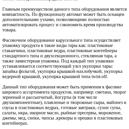
Главным преимуществом данного типа оборудования является
компактность. По функционалу автомат может быть оснащен
дополнительными узлами, позволяющими полностью
автоматизировать процесс и сэкономить время производства
товара.
Фасовочное оборудование карусельного типа осуществляет
упаковку продукта в такие виды тары как: пластиковые
стаканчики, пластиковые ведра, пластиковые контейнеры
стандартного типа и двухсекционного, стеклянная тара, а
также ламистерная упаковка. Под каждый тип упаковки
устанавливается соответствующий узел укупорки тары:
запайка фольгой, укупорка крышкой-нахлобучкой, укупорка
ведерной крышкой, укупорка крышкой типа twist-off.
Данный тип оборудования может быть применим к фасовке
широкого ассортимента продуктов, например: сметана, творог
зерненый и рассыпчатый, йогурты (в том числе
двухкомпонентные), плавленые и творожные сыры, майонез и
соусы в пластиковых ведрах, готовые завтраки, сухие супы,
салаты, икра, икорное масло, рыбные пресервы, мороженое,
джемы, мед, снеки, чипсы ,крекеры и орешки в пластиковых
контейнерах.