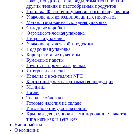
соков, йогуртов, вина, воды, томатной пасты и
других жидких и пастообразных продуктов
Поставка Фасовочно-упаковочного оборудования
Упаковка для консервированных продуктов
Металлизированная складная упаковка
Складные коробки
Фармацевтическая упаковка
Пищевая упаковка
Упаковка для детской продукции
Подарочная упаковка
Корпоративные сувениры
Бумажные пакеты
Печать на промо-материалах
Интерьерная печать
Изделия с носителями NFC
Картонно-бумажная рекламная продукция
Магниты
Пазлы
Твердые обложки
Готовые изделия на складе
Изготовление удостоверений
Крышки для укупорки ламинированных пакетов
типа Pure Pak и Tetra Rex
Наши работы
О компании