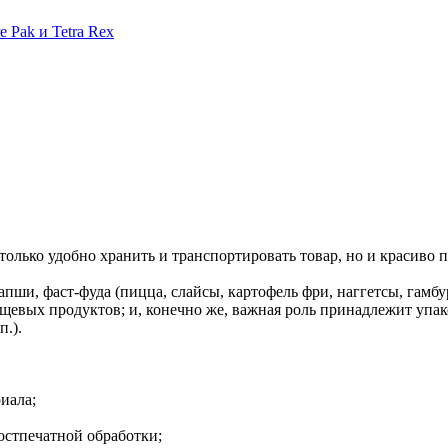
 Pak и Tetra Rex
олько удобно хранить и транспортировать товар, но и красиво п
ши, фаст-фуда (пицца, слайсы, картофель фри, наггетсы, гамбур
евых продуктов; и, конечно же, важная роль принадлежит упа
п.).
иала;
стпечатной обработки;