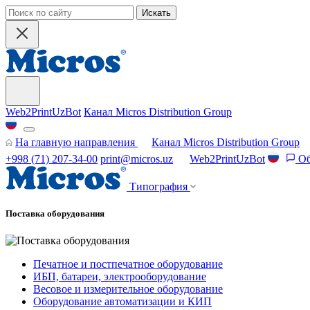
Искать
Web2PrintUzBot
Канал Micros Distribution Group
На главную направления
Канал Micros Distribution Group
+998 (71) 207-34-00
print@micros.uz
Web2PrintUzBot
Об
Типография
Поставка оборудования
Печатное и постпечатное оборудование
ИБП, батареи, электрооборудование
Весовое и измерительное оборудование
Оборудование автоматизации и КИП