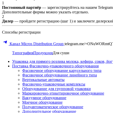
1
Постоянный партнёр
— зарегистрируйтесь на нашем Telegram
Дополнительные фирмы можно указать отдельно.
2
Дилер
— пройдите регистрацию (шаг 1) и заключите дилерский
Способы регистрации
Канал Micros Distribution Group
telegram.me/+ONuWORmtQ
Типография
Продукция
Для суши
Упаковка для прямого розлива молока, кефира, соков, йо
Поставка Фасовочно-упаковочного оборудования
Фасовочное оборудование карусельного типа
Фасовочное оборудование линейного типа
Вертикальные автоматы
Фасовочно-упаковочные комплексы
Оборудование для групповой упаковки
Маркировочно-этикетировочное оборудование
Вакуумное оборудование
Моечное оборудование
Полуавтоматическое оборудование
Дополнительное оборудование