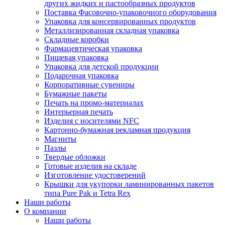
других жидких и пастообразных продуктов
Поставка Фасовочно-упаковочного оборудования
Упаковка для консервированных продуктов
Металлизированная складная упаковка
Складные коробки
Фармацевтическая упаковка
Пищевая упаковка
Упаковка для детской продукции
Подарочная упаковка
Корпоративные сувениры
Бумажные пакеты
Печать на промо-материалах
Интерьерная печать
Изделия с носителями NFC
Картонно-бумажная рекламная продукция
Магниты
Пазлы
Твердые обложки
Готовые изделия на складе
Изготовление удостоверений
Крышки для укупорки ламинированных пакетов
типа Pure Pak и Tetra Rex
Наши работы
О компании
Наши работы