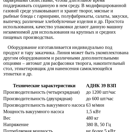
барьерными свойствами, чтобы длительное время
поддерживать созданную в нем среду. В модифицированной
газовой среде упаковывают и хранят творог, мясные и
рыбные блюда с гарнирами, полуфабрикаты, салаты, закуски,
выпечку, различные хлебобулочные изделия и др. Простота
использования, качество упаковки делают данную машину
незаменимой для использования на крупных и средних
пищевых производствах.
Оборудование изготавливается индивидуально под
продукт и тару заказчика. Линия может быть укомплектована
другим оборудованием и различными дополнительными
опциями – автомат для расфасовки творога, накопительный
стол, этикетировщик для наненсения самоклеющейся
этикетки и др.
Технические характеристики
АДНК 39 ВЗП
Производительность (четырехрядная)
до 1200 шт/час
Производительность (двухрядная)
до 600 шт/час
Производительность вакуумного насоса
63 м/мин
Мощность вакуумного насоса
1,5 кВт
Вес
480 кг
Напряжение
380 В, 50 Гц
Потребляемая мощность
не более 5 кВт