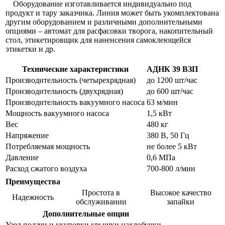
Оборудование изготавливается индивидуально под
продукт и тару заказчика. Линия может быть укомплектована
другим оборудованием и различными дополнительными
опциями – автомат для расфасовки творога, накопительный
стол, этикетировщик для наненсения самоклеющейся
этикетки и др.
Технические характеристики
АДНК 39 ВЗП
Производительность (четырехрядная)
до 1200 шт/час
Производительность (двухрядная)
до 600 шт/час
Производительность вакуумного насоса
63 м/мин
Мощность вакуумного насоса
1,5 кВт
Вес
480 кг
Напряжение
380 В, 50 Гц
Потребляемая мощность
не более 5 кВт
Давление
0,6 МПа
Расход сжатого воздуха
700-800 л/мин
Преимущества
Простота в
Высокое качество
Надежность
обслуживании
запайки
Дополнительные опции
Узел подачи и укупорки крышки нахлобучки