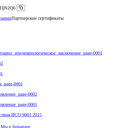
TljN2Q6
пании
Партнерские сертификаты
тарно_эпидимиологическое_заключение_page-0001
02
01
я_page-0001
омление_page-0002
омление_page-0001
ствия ИСО 9001 2015
Мы в
Instagram