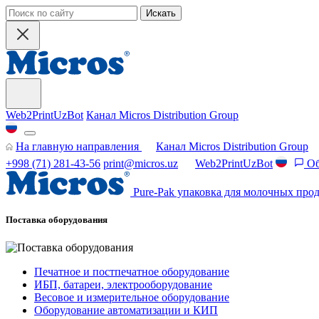
Искать
Web2PrintUzBot
Канал Micros Distribution Group
На главную направления
Канал Micros Distribution Group
+998 (71) 281-43-56
print@micros.uz
Web2PrintUzBot
Об
Pure-Pak упаковка для молочных прод
Поставка оборудования
Печатное и постпечатное оборудование
ИБП, батареи, электрооборудование
Весовое и измерительное оборудование
Оборудование автоматизации и КИП