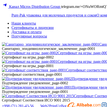
Канал Micros Distribution Group
telegram.me/+ONuWORmtQ
Pure-Pak упаковка для молочных продуктов и соков
О ком
Наши клиенты
Сертификаты и лицензии
Доставка и оплата
Популярные вопросы
Сани
Санитарно_эпидимиологическое_заключение_page-0001
Сертификат на игры_page-00
Сертификат на игры_page-0002
Сертификат на игры_page-00
Сертификат на игры_page-0001
Сертификат соответстви
Сертификат соответствия_page-0001
Подтверждение увед
Подтверждение уведомление_page-0002
Подтверждение увед
Подтверждение уведомление_page-0001
Сертификат Соотве
Сертификат Соотвествия ИСО 9001 2015
+998 (71) 281-43-56
Web2PrintUzBot