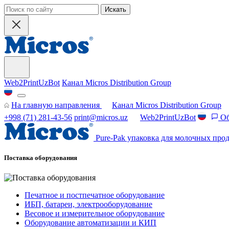
Искать
Web2PrintUzBot
Канал Micros Distribution Group
На главную направления
Канал Micros Distribution Group
+998 (71) 281-43-56
print@micros.uz
Web2PrintUzBot
Об
Pure-Pak упаковка для молочных прод
Поставка оборудования
Печатное и постпечатное оборудование
ИБП, батареи, электрооборудование
Весовое и измерительное оборудование
Оборудование автоматизации и КИП