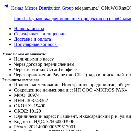
Канал Micros Distribution Group
telegram.me/+ONuWORmtQ
Pure-Pak упаковка для молочных продуктов и соков
О ком
Наши клиенты
Сертификаты и лицензии
Доставка и оплата
Популярные вопросы
У нас можно оплачивать:
Наличными в кассу
Через договор перечислением
Через терминал Uzcard в офисе
Через приложение Payme или Click (надо в поиске найти 
Реквизиты компании
Полное наименование: Иностранное предприятие, обще
Сокращенное наименование: ИП ООО «MICROS PAK»
МФО: 00974
ИНН: 303743362
ОКОНХ: 19400
ОКЭД: 18120
Юридический адрес: г.Ташкент, Яккасарайский р-н, ул.Ки
Код плат. НДС: 326040003996
Р/счет: 20214000000579513001