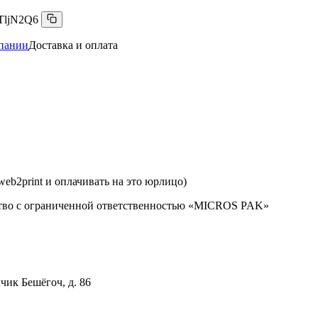
TljN2Q6
пании
Доставка и оплата
web2print и оплачивать на это юрлицо)
ство с ограниченной ответственностью «MICROS PAK»
чик Бешёгоч, д. 86