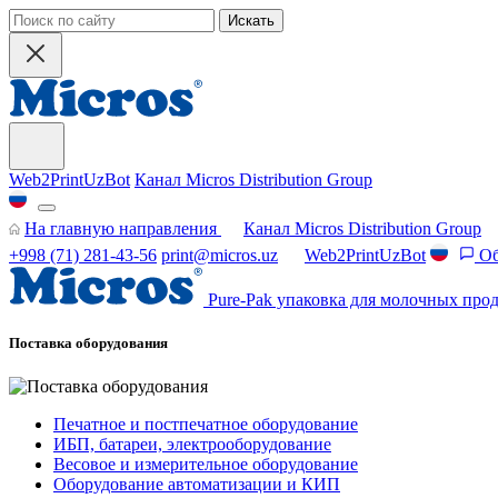
Искать
Web2PrintUzBot
Канал Micros Distribution Group
На главную направления
Канал Micros Distribution Group
+998 (71) 281-43-56
print@micros.uz
Web2PrintUzBot
Об
Pure-Pak упаковка для молочных прод
Поставка оборудования
Печатное и постпечатное оборудование
ИБП, батареи, электрооборудование
Весовое и измерительное оборудование
Оборудование автоматизации и КИП