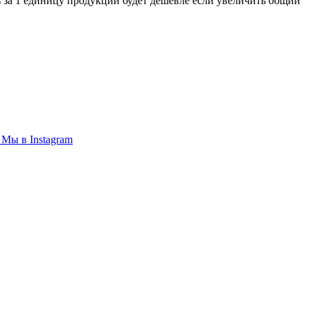
 за 1 единицу продукции будет дешевле если увеличить общий
Мы в
Instagram