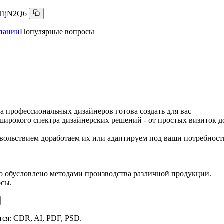
TljN2Q6
пании
Популярные вопросы
 профессиональных дизайнеров готова создать для вас
широкого спектра дизайнерских решений - от простых визиток д
довольствием доработаем их или адаптируем под ваши потребност
 обусловлено методами производства различной продукции.
осы.
ся: CDR, AI, PDF, PSD.