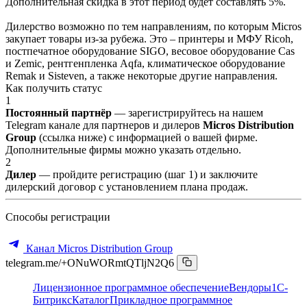
Дополнительная скидка в этот период будет составлять 5%.
Дилерство возможно по тем направлениям, по которым Micros
закупает товары из-за рубежа. Это – принтеры и МФУ Ricoh,
постпечатное оборудование SIGO, весовое оборудование Cas
и Zemic, рентгенпленка Aqfa, климатическое оборудование
Remak и Sisteven, а также некоторые другие направления.
Как получить статус
1
Постоянный партнёр
— зарегистрируйтесь на нашем
Telegram канале для партнеров и дилеров
Micros Distribution
Group
(ссылка ниже) с информацией о вашей фирме.
Дополнительные фирмы можно указать отдельно.
2
Дилер
— пройдите регистрацию (шаг 1) и заключите
дилерский договор с установлением плана продаж.
Способы регистрации
Канал Micros Distribution Group
telegram.me/+ONuWORmtQTljN2Q6
Лицензионное программное обеспечение
Вендоры
1C-
Битрикс
Каталог
Прикладное программное