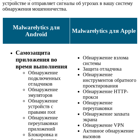
устройстве и отправляет сигналы об угрозах в вашу систему
обнаружения мошенничества.
Malwarelytics для
Malwarelytics для Apple
Android
Самозащита
Обнаружение взлома
приложения во
системы
время выполнения
Защита отладчика
Обнаружение
Обнаружение
подключенных
инструментов обратного
отладчиков
проектирования
Обнаружение
Обнаружение HTTP-
эмуляторов
прокси
Обнаружение
Обнаружение
устройств с
переупаковки
правами root
Обнаружение захвата
Обнаружение
экрана
переупаковки
Обнаружение VPN
приложений
Активное обнаружение
Блокировка и
вызовов