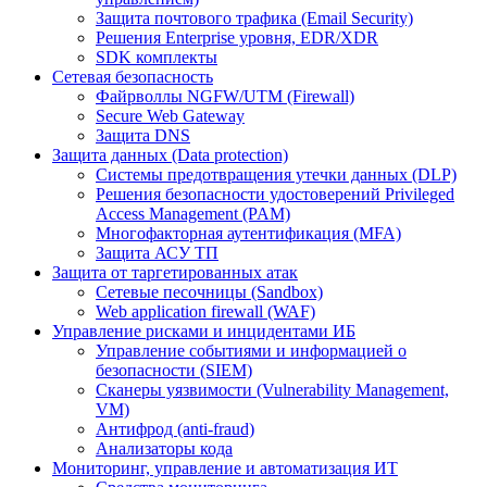
Защита почтового трафика (Email Security)
Решения Enterprise уровня, EDR/XDR
SDK комплекты
Сетевая безопасность
Файрволлы NGFW/UTM (Firewall)
Secure Web Gateway
Защита DNS
Защита данных (Data protection)
Системы предотвращения утечки данных (DLP)
Решения безопасности удостоверений Privileged
Access Management (PAM)
Многофакторная аутентификация (MFA)
Защита АСУ ТП
Защита от таргетированных атак
Сетевые песочницы (Sandbox)
Web application firewall (WAF)
Управление рисками и инцидентами ИБ
Управление событиями и информацией о
безопасности (SIEM)
Сканеры уязвимости (Vulnerability Management,
VM)
Антифрод (anti-fraud)
Анализаторы кода
Мониторинг, управление и автоматизация ИТ