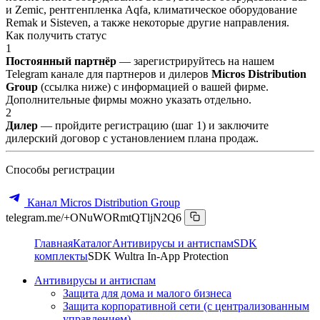
и Zemic, рентгенпленка Aqfa, климатическое оборудование
Remak и Sisteven, а также некоторые другие направления.
Как получить статус
1
Постоянный партнёр
— зарегистрируйтесь на нашем
Telegram канале для партнеров и дилеров
Micros Distribution
Group
(ссылка ниже) с информацией о вашей фирме.
Дополнительные фирмы можно указать отдельно.
2
Дилер
— пройдите регистрацию (шаг 1) и заключите
дилерский договор с установлением плана продаж.
Способы регистрации
Канал Micros Distribution Group
telegram.me/+ONuWORmtQTljN2Q6
Главная
Каталог
Антивирусы и антиспам
SDK
комплекты
SDK Wultra In-App Protection
Антивирусы и антиспам
Защита для дома и малого бизнеса
Защита корпоративной сети (с централизованным
управлением)