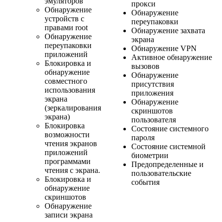
эмуляторов
прокси
Обнаружение
Обнаружение
устройств с
переупаковки
правами root
Обнаружение захвата
Обнаружение
экрана
переупаковки
Обнаружение VPN
приложений
Активное обнаружение
Блокировка и
вызовов
обнаружение
Обнаружение
совместного
присутствия
использования
приложения
экрана
Обнаружение
(зеркалирования
скриншотов
экрана)
пользователя
Блокировка
Состояние системного
возможности
пароля
чтения экранов
Состояние системной
приложений
биометрии
программами
Предопределенные и
чтения с экрана.
пользовательские
Блокировка и
события
обнаружение
скриншотов
Обнаружение
записи экрана