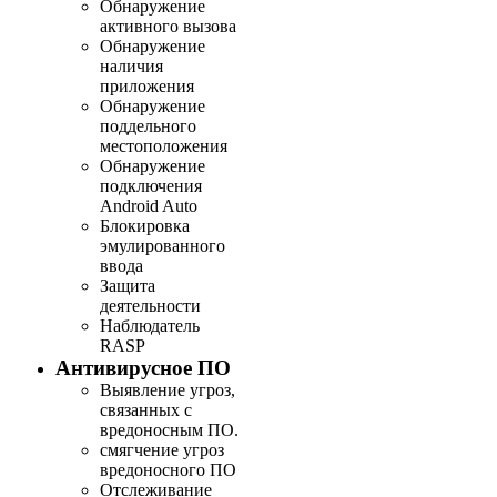
Обнаружение
активного вызова
Обнаружение
наличия
приложения
Обнаружение
поддельного
местоположения
Обнаружение
подключения
Android Auto
Блокировка
эмулированного
ввода
Защита
деятельности
Наблюдатель
RASP
Антивирусное ПО
Выявление угроз,
связанных с
вредоносным ПО.
смягчение угроз
вредоносного ПО
Отслеживание