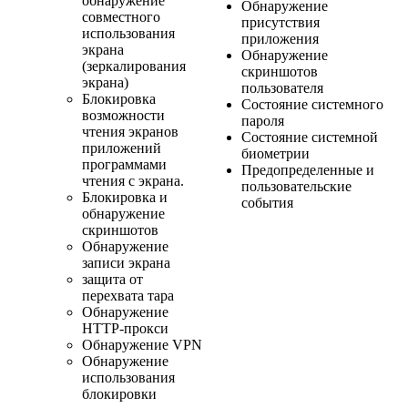
обнаружение
Обнаружение
совместного
присутствия
использования
приложения
экрана
Обнаружение
(зеркалирования
скриншотов
экрана)
пользователя
Блокировка
Состояние системного
возможности
пароля
чтения экранов
Состояние системной
приложений
биометрии
программами
Предопределенные и
чтения с экрана.
пользовательские
Блокировка и
события
обнаружение
скриншотов
Обнаружение
записи экрана
защита от
перехвата тара
Обнаружение
HTTP-прокси
Обнаружение VPN
Обнаружение
использования
блокировки