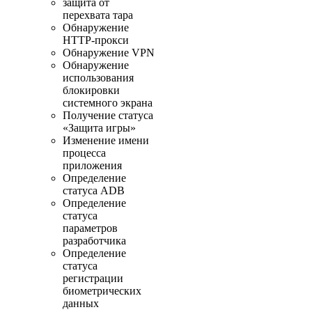
защита от
перехвата тара
Обнаружение
HTTP-прокси
Обнаружение VPN
Обнаружение
использования
блокировки
системного экрана
Получение статуса
«Защита игры»
Изменение имени
процесса
приложения
Определение
статуса ADB
Определение
статуса
параметров
разработчика
Определение
статуса
регистрации
биометрических
данных