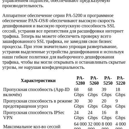
управлением подписей, обеспечивают предсказуемую
производительность.
Аппаратное обеспечение серии PA-5200 и программное
обеспечение PAN-OS® обеспечивают высокую скорость
дешифрования и высокую пропускную способность SSL
сессий, устраняя все препятствия для расшифровки интернет
трафика. Теперь вы можете обеспечить проверку всего
зашифрованного SSL трафика, не замедляя свои бизнес
процессы. При этом значительно упрощая развертывание,
устраняя выделенные устройства дешифрования и используя
наши гибкие политики для выборочного дешифрования
трафика, чтобы вы могли открывать и останавливать скрытые
угрозы, не нарушая конфиденциальность.
PA-
PA-
PA-
PA-
Характеристики
5280
5260
5250
5220
Пропускная способность (App-ID
68
68
39
18
включён)
Gbps
Gbps
Gbps
Gbps
Пропускная способность в режиме
30
30
20
9
предотвращения угроз
Gbps
Gbps
Gbps
Gbps
Пропускная способность IPSec
24
24
16
8
VPN
Gbps
Gbps
Gbps
Gbps
64 000
32 000
8 000
4 000
Максимальное кол-во сессий