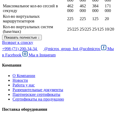
000
000
000
000
Максимальное кол-во сессий в
462
462
384
171
секунду
000
000
000
000
Кол-во виртуальных
225
225
125
20
маршрутизаторов
Кол-во виртуальных систем
25/225
25/225
25/125
10/20
(base/max)
Показать полностью ↓
Возврат к списку
+998 (71) 200-34-34
@micros_group_bot
@ucdmicros
Мы
в
Facebook
Мы в
Instagram
Компания
О Компании
Новости
Работа у нас
Разрешительные документы
Партнерские сертификаты
Сертификаты на продукцию
Поставка оборудования