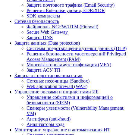
Защита почтового трафика (Email Security)
Решения Enterprise уровня, EDR/XDR
SDK комплекты
Сетевая безопасность
Файрволлы NGFW/UTM (Firewall)
Secure Web Gateway
Защита DNS
Защита данных (Data protection)
Системы предотвращения утечки данных (DLP)
Решения безопасности удостоверений Privileged
Access Management (PAM)
Многофакторная аутентификация (MFA)
Защита АСУ ТП
Защита от таргетированных атак
Сетевые песочницы (Sandbox)
Web application firewall (WAF)
Управление рисками и инцидентами ИБ
Управление событиями и информацией о
безопасности (SIEM)
Сканеры уязвимости (Vulnerability Management,
VM)
Антифрод (anti-fraud)
Анализаторы кода
Мониторинг, управление и автоматизация ИТ