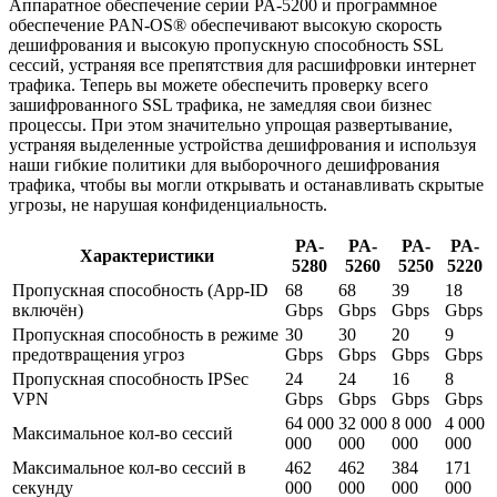
Аппаратное обеспечение серии PA-5200 и программное
обеспечение PAN-OS® обеспечивают высокую скорость
дешифрования и высокую пропускную способность SSL
сессий, устраняя все препятствия для расшифровки интернет
трафика. Теперь вы можете обеспечить проверку всего
зашифрованного SSL трафика, не замедляя свои бизнес
процессы. При этом значительно упрощая развертывание,
устраняя выделенные устройства дешифрования и используя
наши гибкие политики для выборочного дешифрования
трафика, чтобы вы могли открывать и останавливать скрытые
угрозы, не нарушая конфиденциальность.
PA-
PA-
PA-
PA-
Характеристики
5280
5260
5250
5220
Пропускная способность (App-ID
68
68
39
18
включён)
Gbps
Gbps
Gbps
Gbps
Пропускная способность в режиме
30
30
20
9
предотвращения угроз
Gbps
Gbps
Gbps
Gbps
Пропускная способность IPSec
24
24
16
8
VPN
Gbps
Gbps
Gbps
Gbps
64 000
32 000
8 000
4 000
Максимальное кол-во сессий
000
000
000
000
Максимальное кол-во сессий в
462
462
384
171
секунду
000
000
000
000