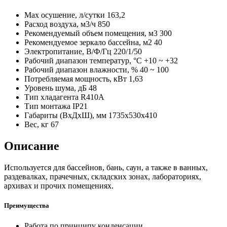
Max осушение, л/сутки
163,2
Расход воздуха, м3/ч
850
Рекомендуемый объем помещения, м3
300
Рекомендуемое зеркало бассейна, м2
40
Электропитание, В/Ф/Гц
220/1/50
Рабочий диапазон температур, °C
+10 ~ +32
Рабочий диапазон влажности, %
40 ~ 100
Потребляемая мощность, кВт
1,63
Уровень шума, дБ
48
Тип хладагента
R410A
Тип монтажа
IP21
Габариты (ВxДxШ), мм
1735x530x410
Вес, кг
67
Описание
Используется для бассейнов, бань, саун, а также в ванных,
раздевалках, прачечных, складских зонах, лабораториях,
архивах и прочих помещениях.
Преимущества
Работа по принципу конденсации