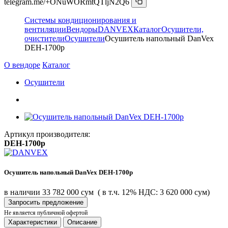
telegram.me/+ONuWORmtQTljN2Q6
Системы кондиционирования и
вентиляции
Вендоры
DANVEX
Каталог
Осушители,
очистители
Осушители
Осушитель напольный DanVex
DEH-1700p
О вендоре
Каталог
Осушители
Артикул производителя:
DEH-1700p
Осушитель напольный DanVex DEH-1700p
в наличии
33 782 000 сум
( в т.ч. 12% НДС: 3 620 000 сум)
Запросить предложение
Не является публичной офертой
Характеристики
Описание