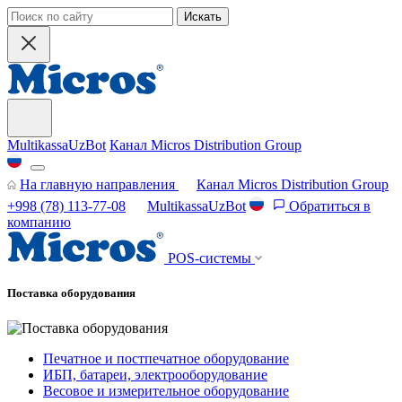
Искать
MultikassaUzBot
Канал Micros Distribution Group
На главную направления
Канал Micros Distribution Group
+998 (78) 113-77-08
MultikassaUzBot
Обратиться в
компанию
POS-системы
Поставка оборудования
Печатное и постпечатное оборудование
ИБП, батареи, электрооборудование
Весовое и измерительное оборудование