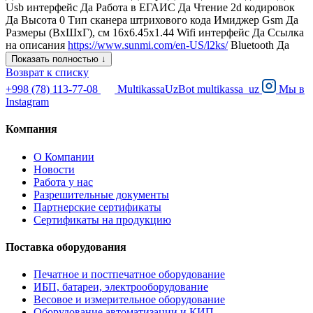
Usb интерфейс Да Работа в ЕГАИС Да Чтение 2d кодировок
Да Высота 0 Тип сканера штрихового кода Имиджер Gsm Да
Размеры (ВxШxГ), см 16х6.45х1.44 Wifi интерфейс Да Ссылка
на описания
https://www.sunmi.com/en-US/l2ks/
Bluetooth Да
Показать полностью ↓
Возврат к списку
+998 (78) 113-77-08
MultikassaUzBot
multikassa_uz
Мы в
Instagram
Компания
О Компании
Новости
Работа у нас
Разрешительные документы
Партнерские сертификаты
Сертификаты на продукцию
Поставка оборудования
Печатное и постпечатное оборудование
ИБП, батареи, электрооборудование
Весовое и измерительное оборудование
Оборудование автоматизации и КИП