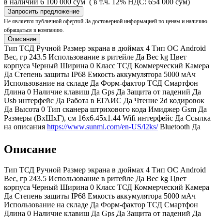
в наличии
6 100 000 сум
( в т.ч. 12% НДС: 654 000 сум)
Запросить предложение
Не является публичной офертой
За достоверной информацией по ценам и наличию
обращаться в компанию.
Описание
Тип ТСД Ручной Размер экрана в дюймах 4 Тип ОС Android
Вес, гр 243.5 Использование в ритейле Да Вес kg Цвет
корпуса Черный Ширина 0 Класс ТСД Коммерческий Камера
Да Степень защиты IP68 Емкость аккумулятора 5000 мАч
Использование на складе Да Форм-фактор ТСД Смартфон
Длина 0 Наличие клавиш Да Gps Да Защита от падений Да
Usb интерфейс Да Работа в ЕГАИС Да Чтение 2d кодировок
Да Высота 0 Тип сканера штрихового кода Имиджер Gsm Да
Размеры (ВxШxГ), см 16х6.45х1.44 Wifi интерфейс Да Ссылка
на описания
https://www.sunmi.com/en-US/l2ks/
Bluetooth Да
Описание
Тип ТСД Ручной Размер экрана в дюймах 4 Тип ОС Android
Вес, гр 243.5 Использование в ритейле Да Вес kg Цвет
корпуса Черный Ширина 0 Класс ТСД Коммерческий Камера
Да Степень защиты IP68 Емкость аккумулятора 5000 мАч
Использование на складе Да Форм-фактор ТСД Смартфон
Длина 0 Наличие клавиш Да Gps Да Защита от падений Да