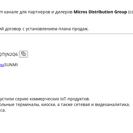
m канале для партнеров и дилеров
Micros Distribution Group
(с
й договор с установлением плана продаж.
QTljN2Q6
ры
SUNMI
устили серию коммерческих IoT-продуктов.
льные терминалы, киоски, а также сетевая и видеоаналитика,
са.