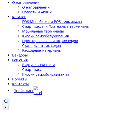
О направлении
О направлении
Новости и Акции
Каталог
POS Моноблоки и POS-терминалы
Смарт-кассы и Платежные терминалы
Мобильные терминалы
Киоски самообслуживания
Принтеры чеков и штрих-кодов
Cканеры штрих-кодов
Расходные материалы
Вендоры
Решения
Виртуальная касса
Смарт-касса
Киоски самообслуживания
Проекты
Контакты
Прайс-лист
✕