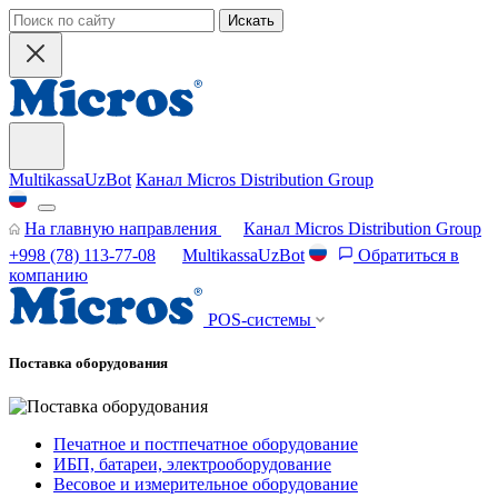
Искать
MultikassaUzBot
Канал Micros Distribution Group
На главную направления
Канал Micros Distribution Group
+998 (78) 113-77-08
MultikassaUzBot
Обратиться в
компанию
POS-системы
Поставка оборудования
Печатное и постпечатное оборудование
ИБП, батареи, электрооборудование
Весовое и измерительное оборудование