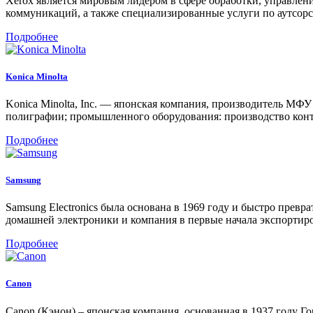
Xerox является мировым лидером в сфере обработки, управле
коммуникаций, а также специализированные услуги по аутсор
Подробнее
Konica Minolta
Konica Minolta, Inc. — японская компания, производитель МФ
полиграфии; промышленного оборудования: производство контр
Подробнее
Samsung
Samsung Electronics была основана в 1969 году и быстро прев
домашней электроники и компания в первые начала экспортиров
Подробнее
Canon
Canon (Кэнон) – японская компания, основанная в 1937 году 