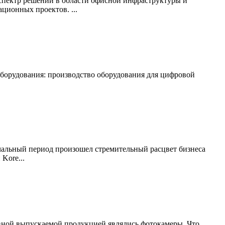
спектр решений в области офисной инфраструктуры и
ционных проектов. ...
оборудования: производство оборудования для цифровой
начальный период произошел стремительный расцвет бизнеса
Kore...
овной выпускаемой продукцией являлись фотокамеры. Что