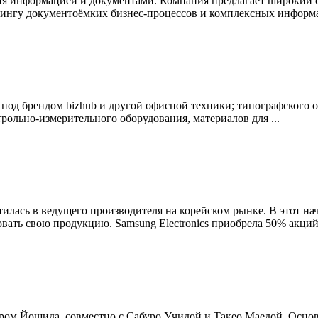
ния информацией и документами. Компания предлагает широкий 
сингу документоёмких бизнес-процессов и комплексных информа
У под брендом bizhub и другой офисной техники; типографского 
ольно-измерительного оборудования, материалов для ...
ратилась в ведущего производителя на корейском рынке. В этот 
ать свою продукцию. Samsung Electronics приобрела 50% акций 
Гором Йошида, совместно с Сабуро Учидой и Такео Маедой. Осн