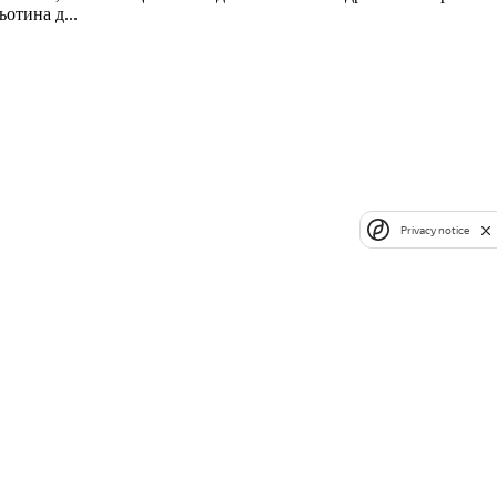
отина д...
Privacy notice