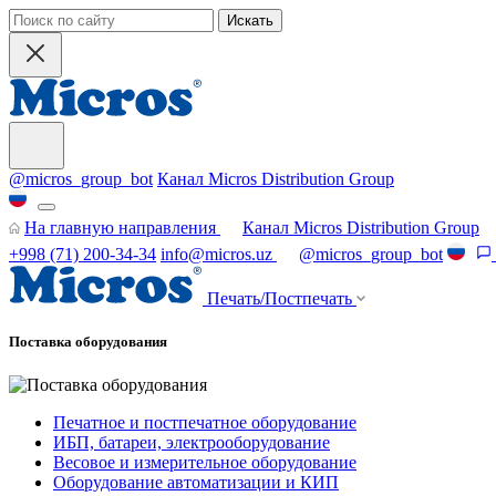
Искать
@micros_group_bot
Канал Micros Distribution Group
На главную направления
Канал Micros Distribution Group
+998 (71) 200-34-34
info@micros.uz
@micros_group_bot
Печать/Постпечать
Поставка оборудования
Печатное и постпечатное оборудование
ИБП, батареи, электрооборудование
Весовое и измерительное оборудование
Оборудование автоматизации и КИП