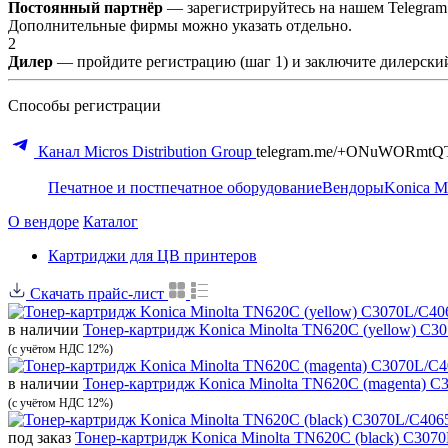
Постоянный партнёр
— зарегистрируйтесь на нашем Telegram
Дополнительные фирмы можно указать отдельно.
2
Дилер
— пройдите регистрацию (шаг 1) и заключите дилерский
Способы регистрации
Канал Micros Distribution Group
telegram.me/+ONuWORmtQ
Печатное и постпечатное оборудование
Вендоры
Konica Mi
О вендоре
Каталог
Картриджи для ЦВ принтеров
Скачать прайс-лист
в наличии
Тонер-картридж Konica Minolta TN620C (yellow) C3
(с учётом НДС 12%)
в наличии
Тонер-картридж Konica Minolta TN620C (magenta) 
(с учётом НДС 12%)
под заказ
Тонер-картридж Konica Minolta TN620C (black) C307