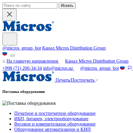
Искать
@micros_group_bot
Канал Micros Distribution Group
На главную направления
Канал Micros Distribution Group
+998 (71) 200-34-34
info@micros.uz
@micros_group_bot
Печать/Постпечать
Поставка оборудования
Печатное и постпечатное оборудование
ИБП, батареи, электрооборудование
Весовое и измерительное оборудование
Оборудование автоматизации и КИП