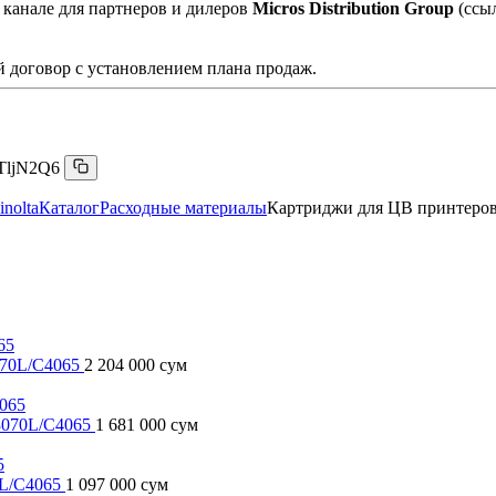
 канале для партнеров и дилеров
Micros Distribution Group
(ссы
 договор с установлением плана продаж.
TljN2Q6
nolta
Каталог
Расходные материалы
Картриджи для ЦВ принтеро
070L/C4065
2 204 000 сум
C3070L/C4065
1 681 000 сум
0L/C4065
1 097 000 сум