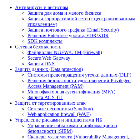
Антивирусы и антиспам
Защита для дома и малого бизнеса
Защита корпоративной сети (с централизованным
управлением)
Защита почтового трафика (Email Security)
Решения Enterprise уровня, EDR/XDR
SDK комплекты
Сетевая безопасность
Файрволлы NGFW/UTM (Firewall)
Secure Web Gateway
Защита DNS
Защита данных (Data protection)
Системы предотвращения утечки данных (DLP)
Решения безопасности удостоверений Privileged
Access Management (PAM)
Многофакторная аутентификация (MFA)
Защита АСУ ТП
Защита от таргетированных атак
Сетевые песочницы (Sandbox)
Web application firewall (WAF)
Управление рисками и инцидентами ИБ
Управление событиями и информацией о
безопасности (SIEM)
Сканеры уязвимости (Vulnerability Management,