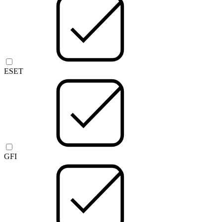
ESET
GFI