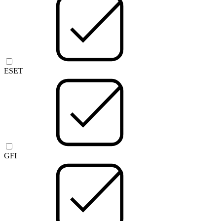
ESET
GFI