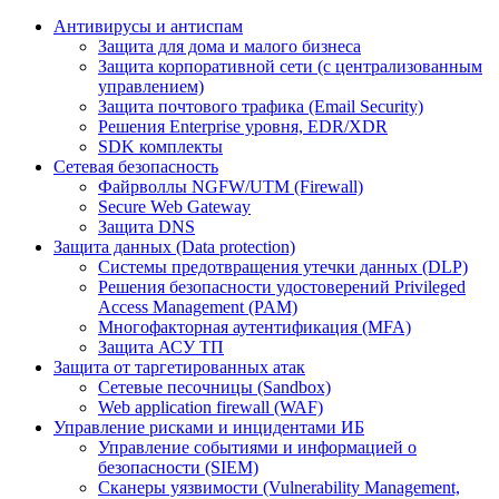
Антивирусы и антиспам
Защита для дома и малого бизнеса
Защита корпоративной сети (с централизованным
управлением)
Защита почтового трафика (Email Security)
Решения Enterprise уровня, EDR/XDR
SDK комплекты
Сетевая безопасность
Файрволлы NGFW/UTM (Firewall)
Secure Web Gateway
Защита DNS
Защита данных (Data protection)
Системы предотвращения утечки данных (DLP)
Решения безопасности удостоверений Privileged
Access Management (PAM)
Многофакторная аутентификация (MFA)
Защита АСУ ТП
Защита от таргетированных атак
Сетевые песочницы (Sandbox)
Web application firewall (WAF)
Управление рисками и инцидентами ИБ
Управление событиями и информацией о
безопасности (SIEM)
Сканеры уязвимости (Vulnerability Management,