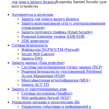
для дома и малого бизнеса
Kaspersky Internet Security (для
всех устройств)
Антивирусы и антиспам
Защита для дома и малого бизнеса
Защита корпоративной сети (с централизованным
управлением)
Защита почтового трафика (Email Security)
Решения Enterprise уровня, EDR/XDR
SDK комплекты
Сетевая безопасность
Файрволлы NGFW/UTM (Firewall)
Secure Web Gateway
Защита DNS
Защита данных (Data protection)
Системы предотвращения утечки данных (DLP)
Решения безопасности удостоверений Privileged
Access Management (PAM)
Многофакторная аутентификация (MFA)
Защита АСУ ТП
Защита от таргетированных атак
Сетевые песочницы (Sandbox)
Web application firewall (WAF)
Управление рисками и инцидентами ИБ
Управление событиями и информацией о