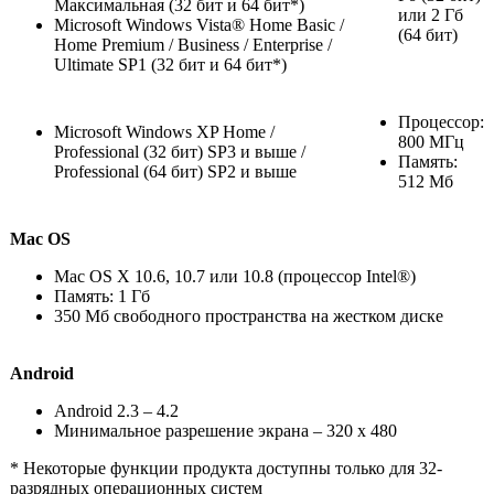
Максимальная (32 бит и 64 бит*)
или 2 Гб
Microsoft Windows Vista® Home Basic /
(64 бит)
Home Premium / Business / Enterprise /
Ultimate SP1 (32 бит и 64 бит*)
Процессор:
Microsoft Windows XP Home /
800 MГц
Professional (32 бит) SP3 и выше /
Память:
Professional (64 бит) SP2 и выше
512 Mб
Мас OS
Mac OS X 10.6, 10.7 или 10.8 (процессор Intel®)
Память: 1 Гб
350 Мб свободного пространства на жестком диске
Android
Android 2.3 – 4.2
Минимальное разрешение экрана – 320 х 480
* Некоторые функции продукта доступны только для 32-
разрядных операционных систем