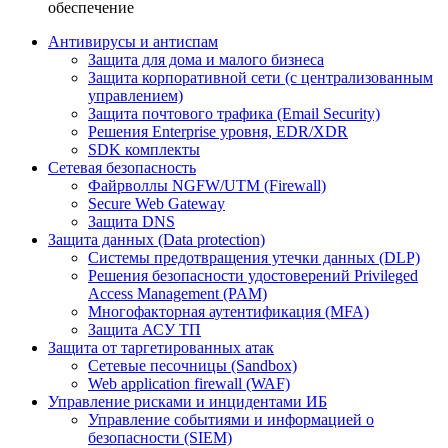
обеспечение
Антивирусы и антиспам
Защита для дома и малого бизнеса
Защита корпоративной сети (с централизованным
управлением)
Защита почтового трафика (Email Security)
Решения Enterprise уровня, EDR/XDR
SDK комплекты
Сетевая безопасность
Файрволлы NGFW/UTM (Firewall)
Secure Web Gateway
Защита DNS
Защита данных (Data protection)
Системы предотвращения утечки данных (DLP)
Решения безопасности удостоверений Privileged
Access Management (PAM)
Многофакторная аутентификация (MFA)
Защита АСУ ТП
Защита от таргетированных атак
Сетевые песочницы (Sandbox)
Web application firewall (WAF)
Управление рисками и инцидентами ИБ
Управление событиями и информацией о
безопасности (SIEM)