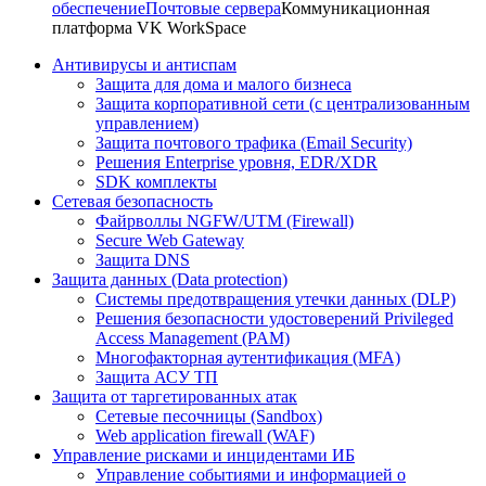
обеспечение
Почтовые сервера
Коммуникационная
платформа VK WorkSpace
Антивирусы и антиспам
Защита для дома и малого бизнеса
Защита корпоративной сети (с централизованным
управлением)
Защита почтового трафика (Email Security)
Решения Enterprise уровня, EDR/XDR
SDK комплекты
Сетевая безопасность
Файрволлы NGFW/UTM (Firewall)
Secure Web Gateway
Защита DNS
Защита данных (Data protection)
Системы предотвращения утечки данных (DLP)
Решения безопасности удостоверений Privileged
Access Management (PAM)
Многофакторная аутентификация (MFA)
Защита АСУ ТП
Защита от таргетированных атак
Сетевые песочницы (Sandbox)
Web application firewall (WAF)
Управление рисками и инцидентами ИБ
Управление событиями и информацией о