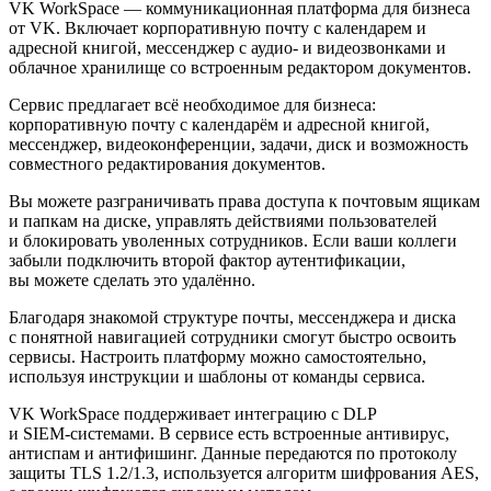
VK WorkSpace — коммуникационная платформа для бизнеса
от VK. Включает корпоративную почту с календарем и
адресной книгой, мессенджер с аудио- и видеозвонками и
облачное хранилище со встроенным редактором документов.
Сервис предлагает всё необходимое для бизнеса:
корпоративную почту с календарём и адресной книгой,
мессенджер, видеоконференции, задачи, диск и возможность
совместного редактирования документов.
Вы можете разграничивать права доступа к почтовым ящикам
и папкам на диске, управлять действиями пользователей
и блокировать уволенных сотрудников. Если ваши коллеги
забыли подключить второй фактор аутентификации,
вы можете сделать это удалённо.
Благодаря знакомой структуре почты, мессенджера и диска
с понятной навигацией сотрудники смогут быстро освоить
сервисы. Настроить платформу можно самостоятельно,
используя инструкции и шаблоны от команды сервиса.
VK WorkSpace поддерживает интеграцию с DLP
и
SIEM-системами
. В сервисе есть встроенные антивирус,
антиспам и антифишинг. Данные передаются по протоколу
защиты TLS 1.2/1.3, используется алгоритм шифрования AES,