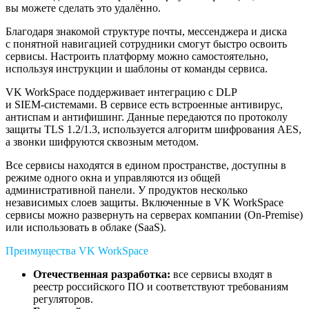
вы можете сделать это удалённо.
Благодаря знакомой структуре почты, мессенджера и диска
с понятной навигацией сотрудники смогут быстро освоить
сервисы. Настроить платформу можно самостоятельно,
используя инструкции и шаблоны от команды сервиса.
VK WorkSpace поддерживает интеграцию с DLP
и
SIEM-системами
. В сервисе есть встроенные антивирус,
антиспам и антифишинг. Данные передаются по протоколу
защиты TLS 1.2/1.3, используется алгоритм шифрования AES,
а звонки шифруются сквозным методом.
Все сервисы находятся в едином пространстве, доступны в
режиме одного окна и управляются из общей
административной панели. У продуктов несколько
независимых слоев защиты. Включенные в VK WorkSpace
сервисы можно развернуть на серверах компании (On-Premise)
или использовать в облаке (SaaS).
Преимущества VK WorkSpace
Отечественная разработка:
все сервисы входят в
реестр российского ПО и соответствуют требованиям
регуляторов.