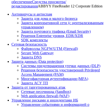
обеспечение
Средства просмотра/
редактирования
ABBYY FineReader 12 Corporate Edition
Антивирусы и антиспам
Защита для дома и малого бизнеса
Защита корпоративной сети (с централизованным
управлением)
Защита почтового трафика (Email Security)
Решения Enterprise уровня, EDR/XDR
SDK комплекты
Сетевая безопасность
Файрволлы NGFW/UTM (Firewall)
Secure Web Gateway
Защита DNS
Защита данных (Data protection)
Системы предотвращения утечки данных (DLP)
Решения безопасности удостоверений Privileged
Access Management (PAM)
Многофакторная аутентификация (MFA)
Защита АСУ ТП
Защита от таргетированных атак
Сетевые песочницы (Sandbox)
Web application firewall (WAF)
Управление рисками и инцидентами ИБ
Управление событиями и информацией о